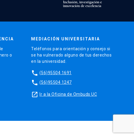
ENCIA
MEDIACIÓN UNIVERSITARIA
de
Teléfonos para orientación y consejo si
énero o
se ha vulnerado alguno de tus derechos
en la universidad.
phone
(56)95504 1691
phone
(56)95504 1247
launch
Ir a la Oficina de Ombuds UC