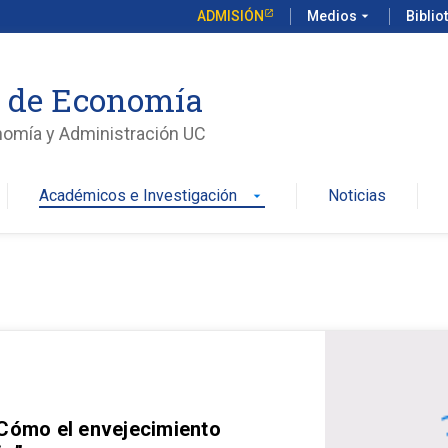
ADMISIÓN
Medios
arrow_drop_down
Biblio
o de Economía
nomía y Administración UC
Académicos e Investigación
Noticias
arrow_drop_down
 Cómo el envejecimiento