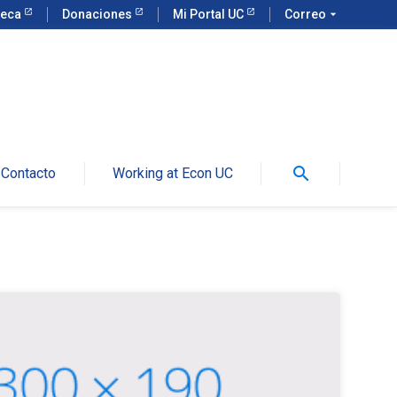
teca
Donaciones
Mi Portal UC
Correo
arrow_drop_down
search
Contacto
Working at Econ UC