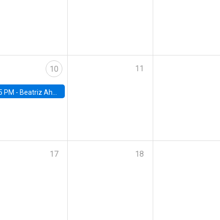
11
10
5 PM -
Beatriz Ahumada, PhD candidate, Universidad de Pittsburgh
17
18