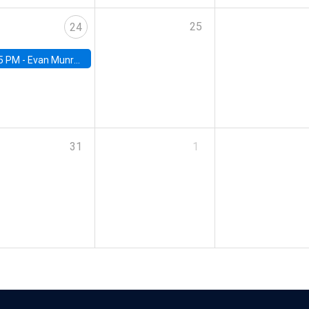
25
24
5 PM -
Evan Munro, Neyman Visiting Assistant Professor in the Department of Statistics at UC Berkeley
31
1