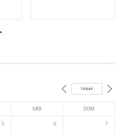
>
TODAY
SÁB
DOM
5
6
7