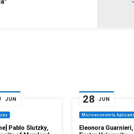
ia”
9
28
JUN
JUN
nzas
Microeconomía Aplicad
ne] Pablo Slutzky,
Eleonora Guarnieri,