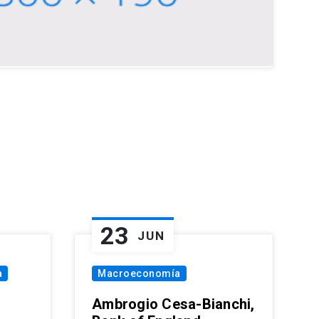
23
JUN
a
Macroeconomía
Ambrogio Cesa-Bianchi,