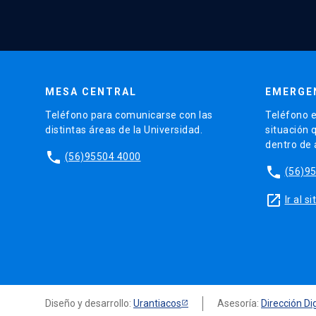
MESA CENTRAL
EMERGE
Teléfono para comunicarse con las
Teléfono e
distintas áreas de la Universidad.
situación 
dentro de
phone
(56)95504 4000
phone
(56)9
launch
Ir al 
Diseño y desarrollo:
Urantiacos
Asesoría:
Dirección Dig