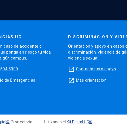
NCIAS UC
DISCRIMINACIÓN Y VIOL
n caso de accidente o
Orientación y apoyo en casos 
que ponga en riesgo tu vida
discriminación, violencia de g
 algún campus.
violencia sexual.
launch
5504 5000
Contacto para apoyo
launch
sitio de Emergencias
Más orientación
ital
, Prorrectoría
Utilizando el
Kit Digital UC