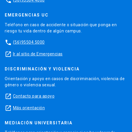
phone
EMERGENCIAS UC
Teléfono en caso de accidente o situación que ponga en
riesgo tu vida dentro de algún campus.
phone
(56)95504 5000
launch
Ir al sitio de Emergencias
DISCRIMINACIÓN Y VIOLENCIA
Orientación y apoyo en casos de discriminación, violencia de
género o violencia sexual.
launch
Contacto para apoyo
launch
Más orientación
MEDIACIÓN UNIVERSITARIA