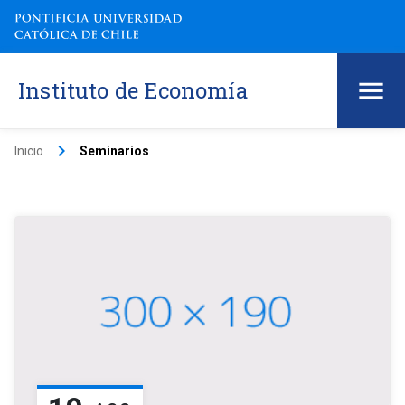
Instituto de Economía
keyboard_arrow_right
Inicio
Seminarios