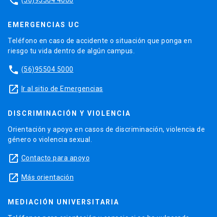
phone
EMERGENCIAS UC
Teléfono en caso de accidente o situación que ponga en
riesgo tu vida dentro de algún campus.
phone
(56)95504 5000
launch
Ir al sitio de Emergencias
DISCRIMINACIÓN Y VIOLENCIA
Orientación y apoyo en casos de discriminación, violencia de
género o violencia sexual.
launch
Contacto para apoyo
launch
Más orientación
MEDIACIÓN UNIVERSITARIA