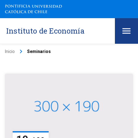
Instituto de Economía
keyboard_arrow_right
Inicio
Seminarios