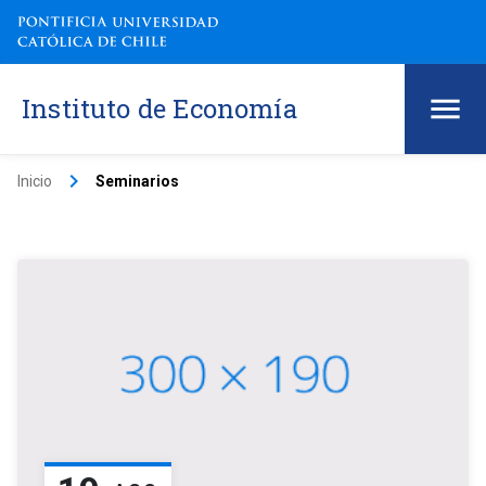
Instituto de Economía
keyboard_arrow_right
Inicio
Seminarios