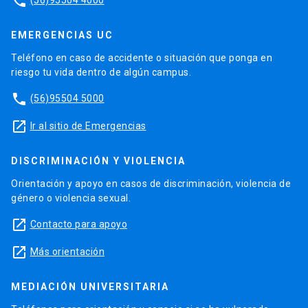
phone
EMERGENCIAS UC
Teléfono en caso de accidente o situación que ponga en
riesgo tu vida dentro de algún campus.
phone
(56)95504 5000
launch
Ir al sitio de Emergencias
DISCRIMINACIÓN Y VIOLENCIA
Orientación y apoyo en casos de discriminación, violencia de
género o violencia sexual.
launch
Contacto para apoyo
launch
Más orientación
MEDIACIÓN UNIVERSITARIA