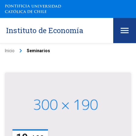
Instituto de Economía
keyboard_arrow_right
Inicio
Seminarios