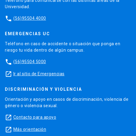
Teléfono para comunicarse con las distintas áreas de la
Universidad.
phone
(56)95504 4000
EMERGENCIAS UC
Teléfono en caso de accidente o situación que ponga en
riesgo tu vida dentro de algún campus.
phone
(56)95504 5000
launch
Ir al sitio de Emergencias
DISCRIMINACIÓN Y VIOLENCIA
Orientación y apoyo en casos de discriminación, violencia de
género o violencia sexual.
launch
Contacto para apoyo
launch
Más orientación