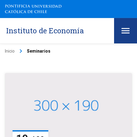
Instituto de Economía
keyboard_arrow_right
Inicio
Seminarios