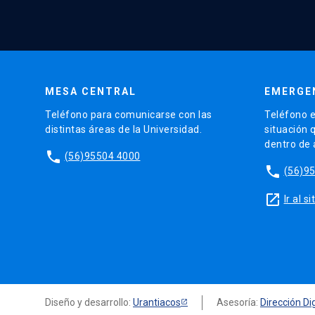
MESA CENTRAL
EMERGE
Teléfono para comunicarse con las
Teléfono e
distintas áreas de la Universidad.
situación 
dentro de
phone
(56)95504 4000
phone
(56)9
launch
Ir al 
Diseño y desarrollo:
Urantiacos
Asesoría:
Dirección Dig