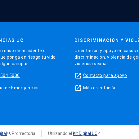
NCIAS UC
DISCRIMINACIÓN Y VIOL
n caso de accidente o
Orientación y apoyo en casos 
que ponga en riesgo tu vida
discriminación, violencia de g
 algún campus.
violencia sexual.
launch
5504 5000
Contacto para apoyo
launch
sitio de Emergencias
Más orientación
ital
, Prorrectoría
Utilizando el
Kit Digital UC