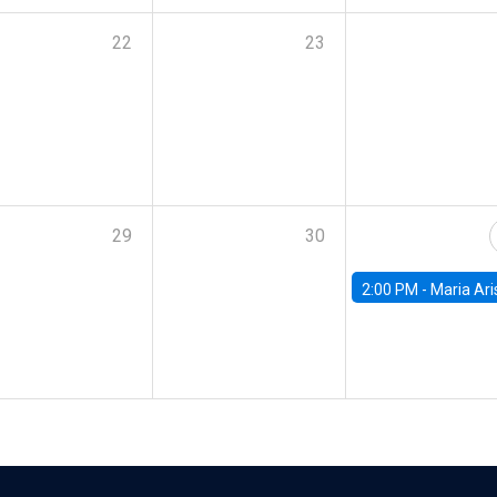
22
23
29
30
2:00 PM -
Maria Aristizabal-Ramirez, FED