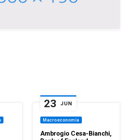
23
JUN
a
Macroeconomía
Ambrogio Cesa-Bianchi,