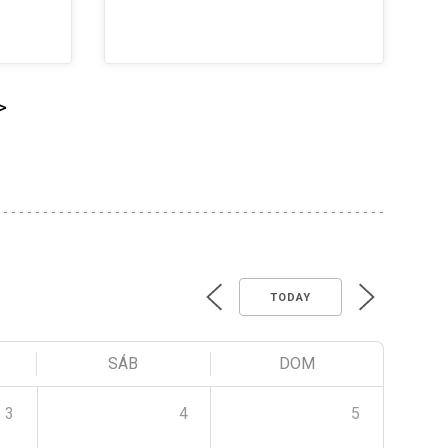
>
TODAY
SÁB
DOM
3
4
5