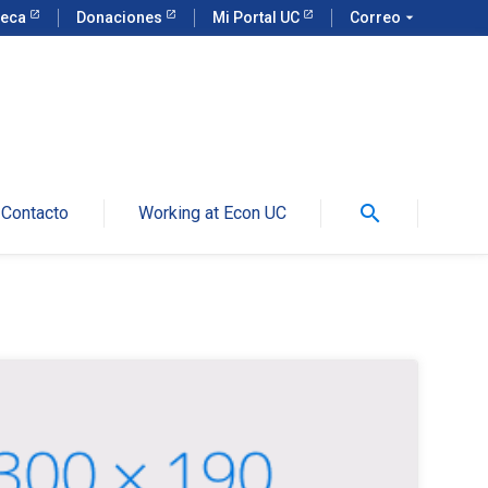
teca
Donaciones
Mi Portal UC
Correo
arrow_drop_down
search
Contacto
Working at Econ UC