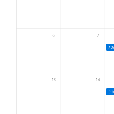
6
7
3:3
13
14
3:3