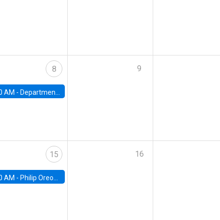
9
8
0 AM -
Department Seminar: James Robinson
16
15
0 AM -
Philip Oreopolous, University of Toronto