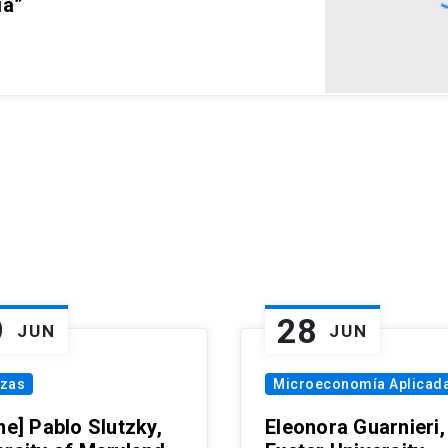
ia”
9
28
JUN
JUN
nzas
Microeconomía Aplicad
ne] Pablo Slutzky,
Eleonora Guarnieri,