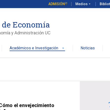
ADMISIÓN
Medios
arrow_drop_down
Biblio
o de Economía
nomía y Administración UC
Académicos e Investigación
Noticias
arrow_drop_down
 Cómo el envejecimiento