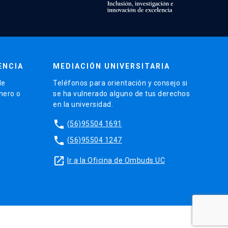
ENCIA
MEDIACIÓN UNIVERSITARIA
de
Teléfonos para orientación y consejo si
énero o
se ha vulnerado alguno de tus derechos
en la universidad.
phone
(56)95504 1691
phone
(56)95504 1247
launch
Ir a la Oficina de Ombuds UC