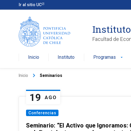
Ir al sitio UC
Institut
Facultad de Eco
Inicio
Instituto
Programas
arrow_drop_down
keyboard_arrow_right
Inicio
Seminarios
19
AGO
Conferencias
Seminario: “El Activo que Ignoramos: