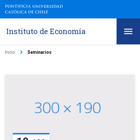
Instituto de Economía
keyboard_arrow_right
Inicio
Seminarios