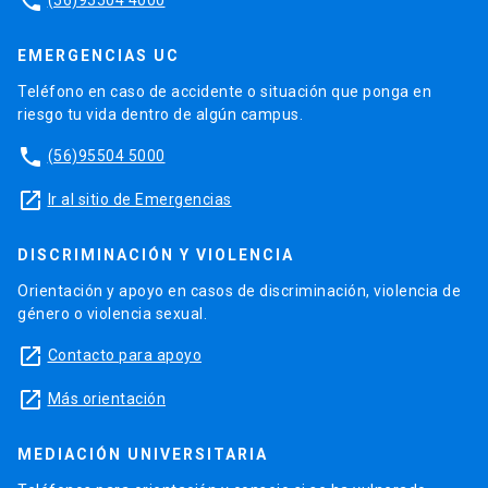
phone
EMERGENCIAS UC
Teléfono en caso de accidente o situación que ponga en
riesgo tu vida dentro de algún campus.
phone
(56)95504 5000
launch
Ir al sitio de Emergencias
DISCRIMINACIÓN Y VIOLENCIA
Orientación y apoyo en casos de discriminación, violencia de
género o violencia sexual.
launch
Contacto para apoyo
launch
Más orientación
MEDIACIÓN UNIVERSITARIA