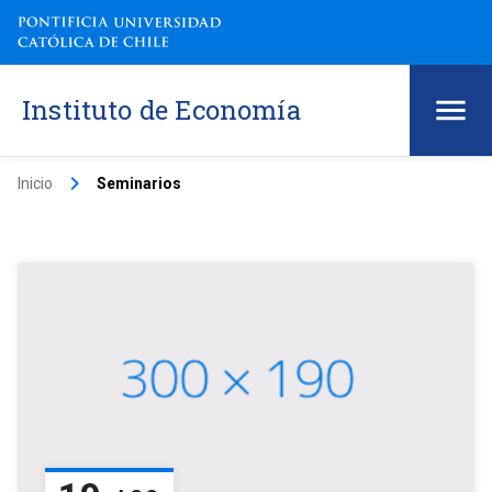
Instituto de Economía
keyboard_arrow_right
Inicio
Seminarios