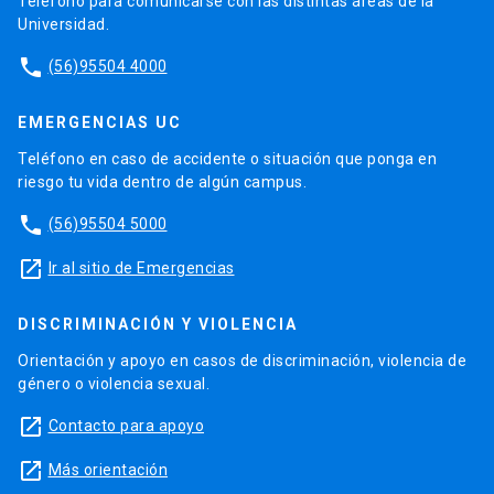
Teléfono para comunicarse con las distintas áreas de la
Universidad.
phone
(56)95504 4000
EMERGENCIAS UC
Teléfono en caso de accidente o situación que ponga en
riesgo tu vida dentro de algún campus.
phone
(56)95504 5000
launch
Ir al sitio de Emergencias
DISCRIMINACIÓN Y VIOLENCIA
Orientación y apoyo en casos de discriminación, violencia de
género o violencia sexual.
launch
Contacto para apoyo
launch
Más orientación