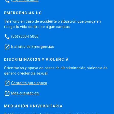
phone
EMERGENCIAS UC
Teléfono en caso de accidente o situación que ponga en
riesgo tu vida dentro de algún campus.
phone
(56)95504 5000
launch
Ir al sitio de Emergencias
DISCRIMINACIÓN Y VIOLENCIA
Orientación y apoyo en casos de discriminación, violencia de
género o violencia sexual.
launch
Contacto para apoyo
launch
Más orientación
MEDIACIÓN UNIVERSITARIA