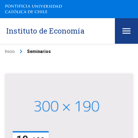
Instituto de Economía
keyboard_arrow_right
Inicio
Seminarios