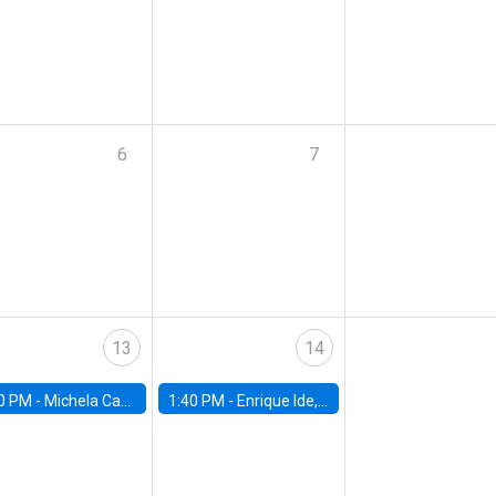
6
7
13
14
0 PM -
Michela Carlana, Harvard Kennedy School
1:40 PM -
Enrique Ide, IESE