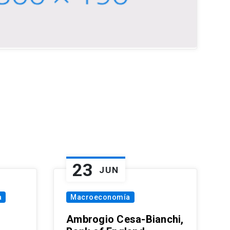
23
JUN
a
Macroeconomía
Ambrogio Cesa-Bianchi,