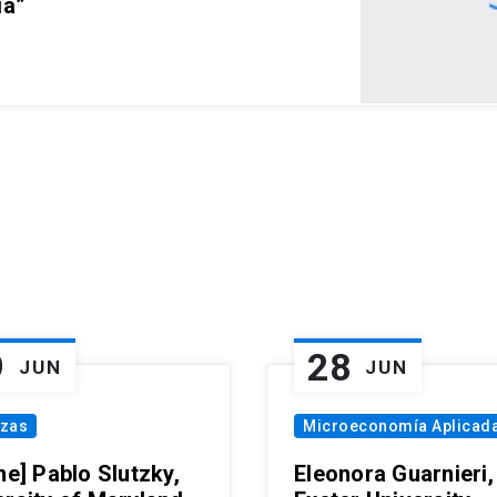
ia”
9
28
JUN
JUN
nzas
Microeconomía Aplicad
ne] Pablo Slutzky,
Eleonora Guarnieri,