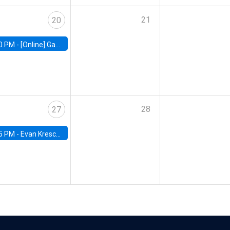
21
20
0 PM -
[Online] Gabriel Englander, World Bank
28
27
5 PM -
Evan Kresch, Oberlin College