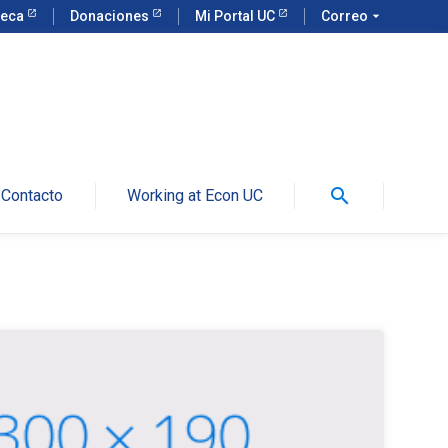
teca
Donaciones
Mi Portal UC
Correo
arrow_drop_down
search
Contacto
Working at Econ UC