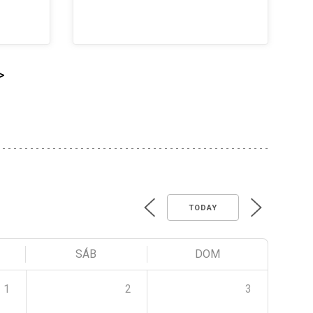
>
TODAY
SÁB
DOM
1
2
3