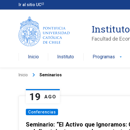
Ir al sitio UC
Institut
Facultad de Eco
Inicio
Instituto
Programas
arrow_drop_down
keyboard_arrow_right
Inicio
Seminarios
19
AGO
Conferencias
Seminario: “El Activo que Ignoramos: