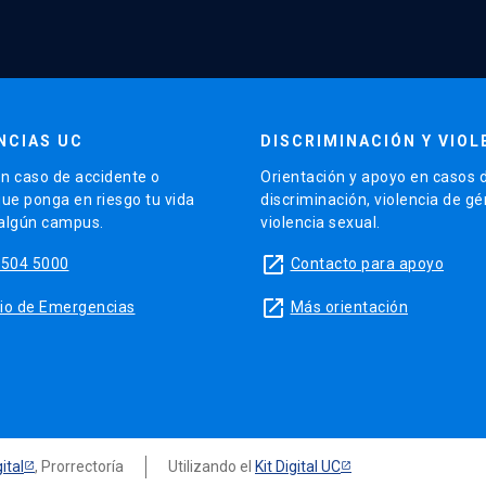
NCIAS UC
DISCRIMINACIÓN Y VIOL
n caso de accidente o
Orientación y apoyo en casos 
que ponga en riesgo tu vida
discriminación, violencia de g
 algún campus.
violencia sexual.
launch
5504 5000
Contacto para apoyo
launch
sitio de Emergencias
Más orientación
ital
, Prorrectoría
Utilizando el
Kit Digital UC