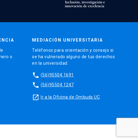
ENCIA
MEDIACIÓN UNIVERSITARIA
de
Teléfonos para orientación y consejo si
énero o
se ha vulnerado alguno de tus derechos
en la universidad.
phone
(56)95504 1691
phone
(56)95504 1247
launch
Ir a la Oficina de Ombuds UC