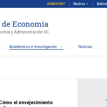
ADMISIÓN
Medios
arrow_drop_down
Biblio
o de Economía
nomía y Administración UC
Académicos e Investigación
Noticias
arrow_drop_down
 Cómo el envejecimiento