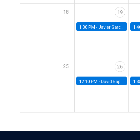
18
19
1:30 PM -
Javier Garcia Cicco, Universidad de San Andres
1:4
25
26
12:10 PM -
David Rappoport, FED Board
1:3