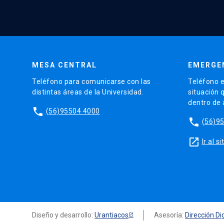
MESA CENTRAL
EMERGE
Teléfono para comunicarse con las
Teléfono e
distintas áreas de la Universidad.
situación 
dentro de
phone
(56)95504 4000
phone
(56)9
launch
Ir al 
Diseño y desarrollo:
Urantiacos
Asesoría:
Dirección Dig