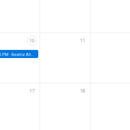
11
10
5 PM -
Beatriz Ahumada, PhD candidate, Universidad de Pittsburgh
17
18