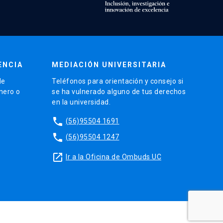
ENCIA
MEDIACIÓN UNIVERSITARIA
de
Teléfonos para orientación y consejo si
énero o
se ha vulnerado alguno de tus derechos
en la universidad.
phone
(56)95504 1691
phone
(56)95504 1247
launch
Ir a la Oficina de Ombuds UC