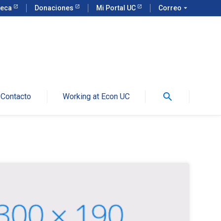
teca
Donaciones
Mi Portal UC
Correo
arrow_drop_down
search
Contacto
Working at Econ UC