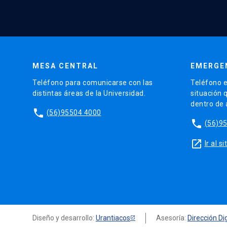
MESA CENTRAL
EMERGE
Teléfono para comunicarse con las
Teléfono e
distintas áreas de la Universidad.
situación 
dentro de
phone
(56)95504 4000
phone
(56)9
launch
Ir al 
Diseño y desarrollo:
Urantiacos
Asesoría:
Dirección Dig