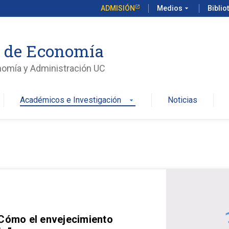
ADMISIÓN
Medios
arrow_drop_down
Biblio
o de Economía
nomía y Administración UC
Académicos e Investigación
Noticias
arrow_drop_down
 Cómo el envejecimiento