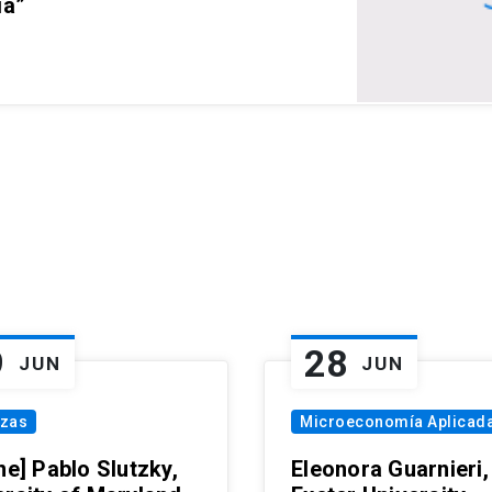
ia”
9
28
JUN
JUN
nzas
Microeconomía Aplicad
ne] Pablo Slutzky,
Eleonora Guarnieri,