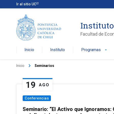
Ir al sitio UC
Institut
Facultad de Eco
Inicio
Instituto
Programas
arrow_drop_down
keyboard_arrow_right
Inicio
Seminarios
19
AGO
Conferencias
Seminario: “El Activo que Ignoramos: