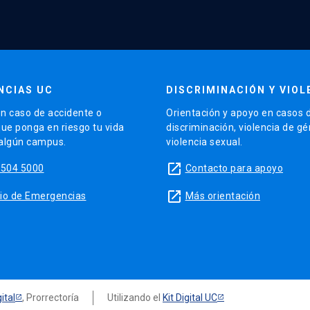
NCIAS UC
DISCRIMINACIÓN Y VIOL
n caso de accidente o
Orientación y apoyo en casos 
que ponga en riesgo tu vida
discriminación, violencia de g
 algún campus.
violencia sexual.
launch
5504 5000
Contacto para apoyo
launch
sitio de Emergencias
Más orientación
ital
, Prorrectoría
Utilizando el
Kit Digital UC