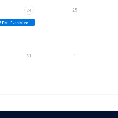
25
24
5 PM -
Evan Munro, Neyman Visiting Assistant Professor in the Department of Statistics at UC Berkeley
31
1