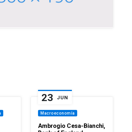
23
JUN
a
Macroeconomía
Ambrogio Cesa-Bianchi,