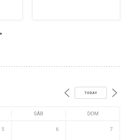
>
TODAY
SÁB
DOM
5
6
7