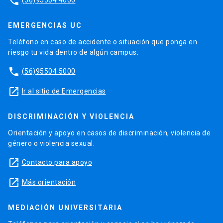
phone
EMERGENCIAS UC
Teléfono en caso de accidente o situación que ponga en
riesgo tu vida dentro de algún campus.
phone
(56)95504 5000
launch
Ir al sitio de Emergencias
DISCRIMINACIÓN Y VIOLENCIA
Orientación y apoyo en casos de discriminación, violencia de
género o violencia sexual.
launch
Contacto para apoyo
launch
Más orientación
MEDIACIÓN UNIVERSITARIA