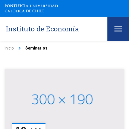
Instituto de Economía
keyboard_arrow_right
Inicio
Seminarios