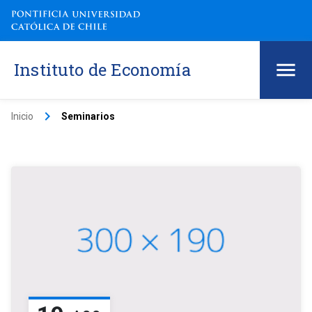
Instituto de Economía
keyboard_arrow_right
Inicio
Seminarios