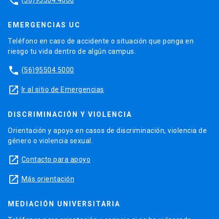
phone
EMERGENCIAS UC
Teléfono en caso de accidente o situación que ponga en
riesgo tu vida dentro de algún campus.
phone
(56)95504 5000
launch
Ir al sitio de Emergencias
DISCRIMINACIÓN Y VIOLENCIA
Orientación y apoyo en casos de discriminación, violencia de
género o violencia sexual.
launch
Contacto para apoyo
launch
Más orientación
MEDIACIÓN UNIVERSITARIA