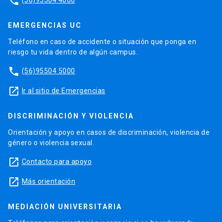
phone
EMERGENCIAS UC
Teléfono en caso de accidente o situación que ponga en
riesgo tu vida dentro de algún campus.
phone
(56)95504 5000
launch
Ir al sitio de Emergencias
DISCRIMINACIÓN Y VIOLENCIA
Orientación y apoyo en casos de discriminación, violencia de
género o violencia sexual.
launch
Contacto para apoyo
launch
Más orientación
MEDIACIÓN UNIVERSITARIA