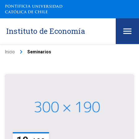
Instituto de Economía
keyboard_arrow_right
Inicio
Seminarios