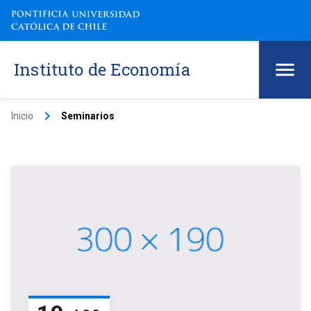
Instituto de Economía
keyboard_arrow_right
Inicio
Seminarios