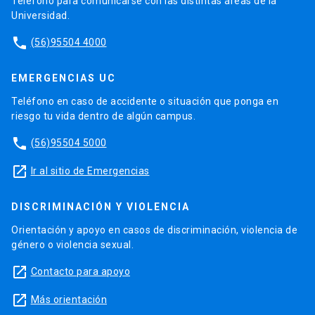
Teléfono para comunicarse con las distintas áreas de la
Universidad.
phone
(56)95504 4000
EMERGENCIAS UC
Teléfono en caso de accidente o situación que ponga en
riesgo tu vida dentro de algún campus.
phone
(56)95504 5000
launch
Ir al sitio de Emergencias
DISCRIMINACIÓN Y VIOLENCIA
Orientación y apoyo en casos de discriminación, violencia de
género o violencia sexual.
launch
Contacto para apoyo
launch
Más orientación