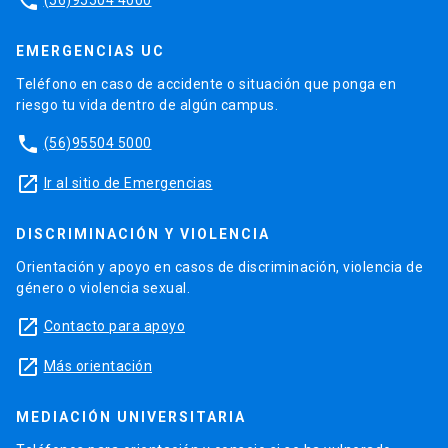
phone
EMERGENCIAS UC
Teléfono en caso de accidente o situación que ponga en
riesgo tu vida dentro de algún campus.
phone
(56)95504 5000
launch
Ir al sitio de Emergencias
DISCRIMINACIÓN Y VIOLENCIA
Orientación y apoyo en casos de discriminación, violencia de
género o violencia sexual.
launch
Contacto para apoyo
launch
Más orientación
MEDIACIÓN UNIVERSITARIA