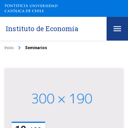
Instituto de Economía
keyboard_arrow_right
Inicio
Seminarios