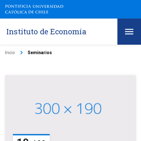
Instituto de Economía
keyboard_arrow_right
Inicio
Seminarios