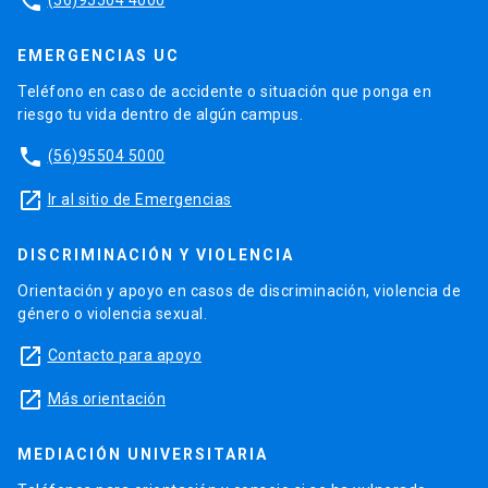
phone
EMERGENCIAS UC
Teléfono en caso de accidente o situación que ponga en
riesgo tu vida dentro de algún campus.
phone
(56)95504 5000
launch
Ir al sitio de Emergencias
DISCRIMINACIÓN Y VIOLENCIA
Orientación y apoyo en casos de discriminación, violencia de
género o violencia sexual.
launch
Contacto para apoyo
launch
Más orientación
MEDIACIÓN UNIVERSITARIA