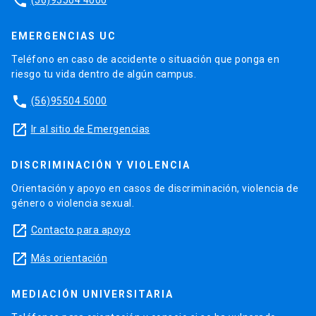
phone
EMERGENCIAS UC
Teléfono en caso de accidente o situación que ponga en
riesgo tu vida dentro de algún campus.
phone
(56)95504 5000
launch
Ir al sitio de Emergencias
DISCRIMINACIÓN Y VIOLENCIA
Orientación y apoyo en casos de discriminación, violencia de
género o violencia sexual.
launch
Contacto para apoyo
launch
Más orientación
MEDIACIÓN UNIVERSITARIA