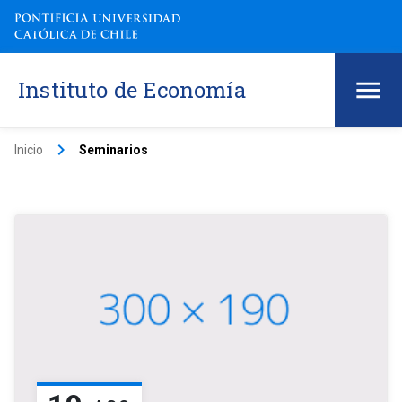
Instituto de Economía
keyboard_arrow_right
Inicio
Seminarios