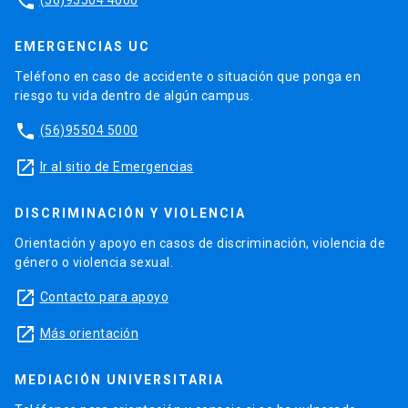
phone
EMERGENCIAS UC
Teléfono en caso de accidente o situación que ponga en
riesgo tu vida dentro de algún campus.
phone
(56)95504 5000
launch
Ir al sitio de Emergencias
DISCRIMINACIÓN Y VIOLENCIA
Orientación y apoyo en casos de discriminación, violencia de
género o violencia sexual.
launch
Contacto para apoyo
launch
Más orientación
MEDIACIÓN UNIVERSITARIA