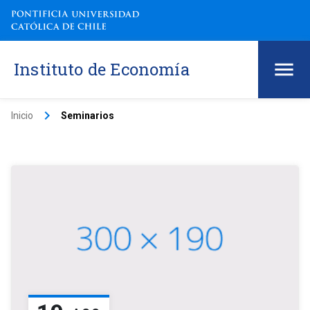
Instituto de Economía
keyboard_arrow_right
Inicio
Seminarios