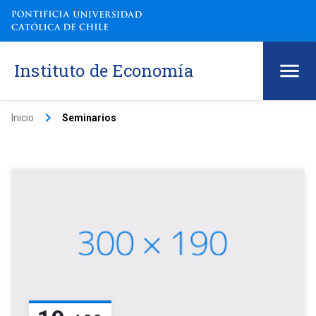
Instituto de Economía
keyboard_arrow_right
Inicio
Seminarios