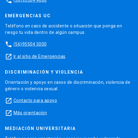
phone
EMERGENCIAS UC
Teléfono en caso de accidente o situación que ponga en
riesgo tu vida dentro de algún campus.
phone
(56)95504 5000
launch
Ir al sitio de Emergencias
DISCRIMINACIÓN Y VIOLENCIA
Orientación y apoyo en casos de discriminación, violencia de
género o violencia sexual.
launch
Contacto para apoyo
launch
Más orientación
MEDIACIÓN UNIVERSITARIA