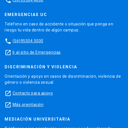
phone
EMERGENCIAS UC
Teléfono en caso de accidente o situación que ponga en
riesgo tu vida dentro de algún campus.
phone
(56)95504 5000
launch
Ir al sitio de Emergencias
DISCRIMINACIÓN Y VIOLENCIA
Orientación y apoyo en casos de discriminación, violencia de
género o violencia sexual.
launch
Contacto para apoyo
launch
Más orientación
MEDIACIÓN UNIVERSITARIA