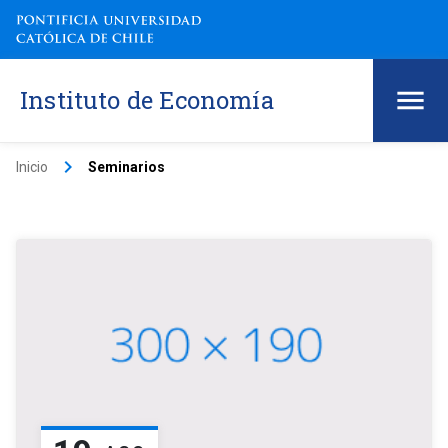
Instituto de Economía
keyboard_arrow_right
Inicio
Seminarios