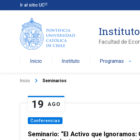
Ir al sitio UC
Institut
Facultad de Eco
Inicio
Instituto
Programas
arrow_drop_down
keyboard_arrow_right
Inicio
Seminarios
19
AGO
Conferencias
Seminario: “El Activo que Ignoramos: