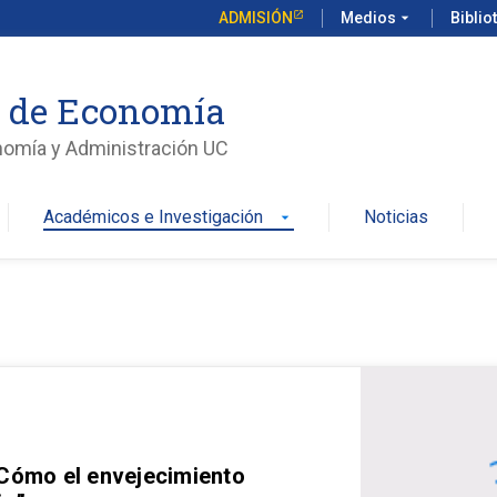
ADMISIÓN
Medios
arrow_drop_down
Biblio
o de Economía
nomía y Administración UC
Académicos e Investigación
Noticias
arrow_drop_down
 Cómo el envejecimiento