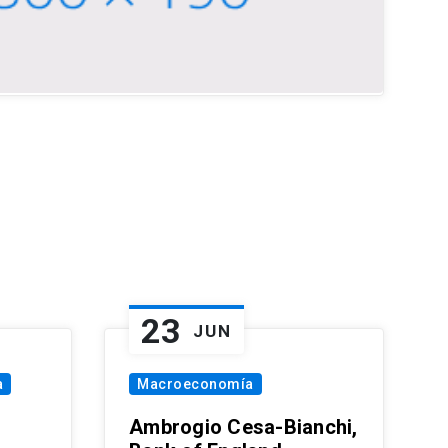
23
JUN
a
Macroeconomía
Ambrogio Cesa-Bianchi,