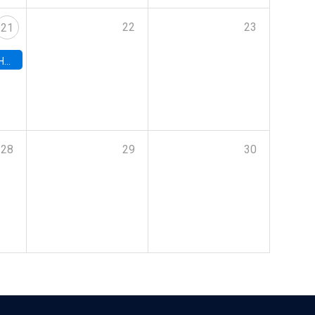
22
23
21
hile
28
29
30