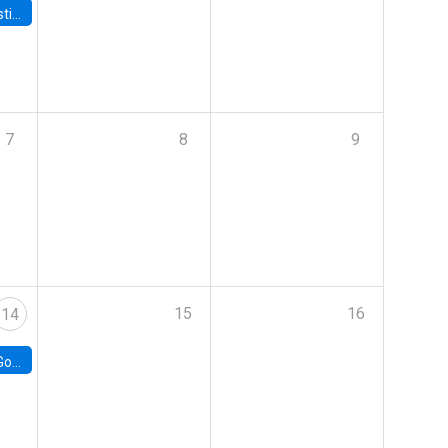
 Board
7
8
9
15
16
14
e Chile