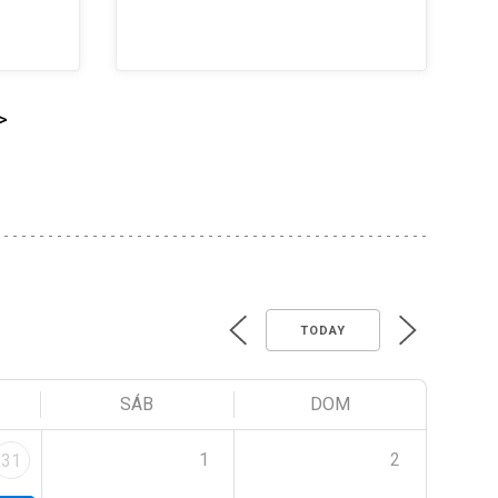
>
TODAY
SÁB
DOM
1
2
31