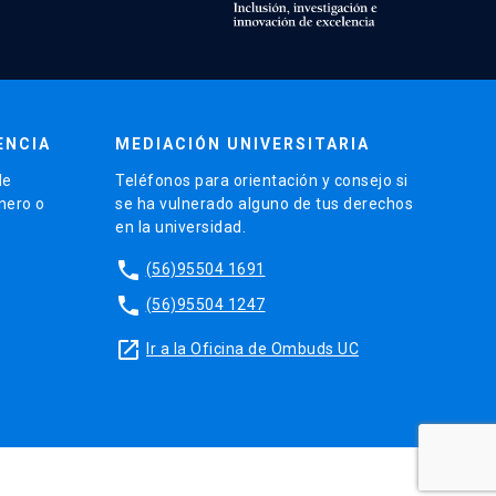
ENCIA
MEDIACIÓN UNIVERSITARIA
de
Teléfonos para orientación y consejo si
énero o
se ha vulnerado alguno de tus derechos
en la universidad.
phone
(56)95504 1691
phone
(56)95504 1247
launch
Ir a la Oficina de Ombuds UC