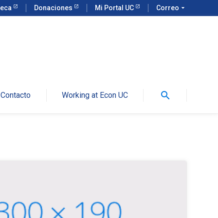
teca
Donaciones
Mi Portal UC
Correo
arrow_drop_down
search
Contacto
Working at Econ UC