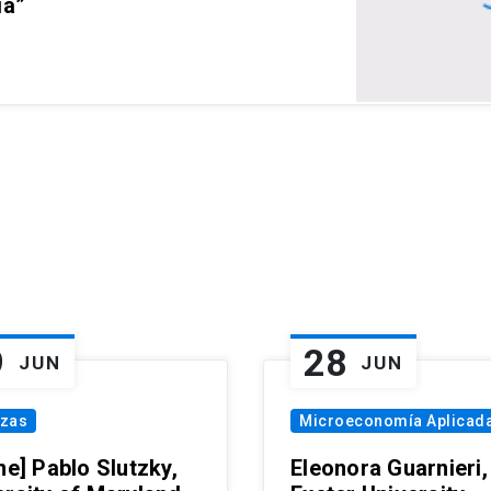
ia”
9
28
JUN
JUN
nzas
Microeconomía Aplicad
ne] Pablo Slutzky,
Eleonora Guarnieri,