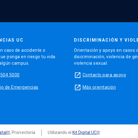
NCIAS UC
DISCRIMINACIÓN Y VIOL
n caso de accidente o
Orientación y apoyo en casos 
que ponga en riesgo tu vida
discriminación, violencia de g
 algún campus.
violencia sexual.
launch
5504 5000
Contacto para apoyo
launch
sitio de Emergencias
Más orientación
ital
, Prorrectoría
Utilizando el
Kit Digital UC