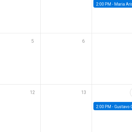
2:00 PM -
Maria Aristizabal-Ramirez, FED
5
6
12
13
2:00 PM -
Gustavo González - Banco Central d