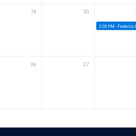
19
20
2:00 PM -
Federico Huneeus - Banco Central de C
26
27