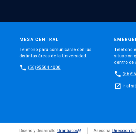
MESA CENTRAL
EMERGE
Teléfono para comunicarse con las
Teléfono e
distintas áreas de la Universidad.
situación 
dentro de
phone
(56)95504 4000
phone
(56)9
launch
Ir al 
Diseño y desarrollo:
Urantiacos
Asesoría:
Dirección Dig