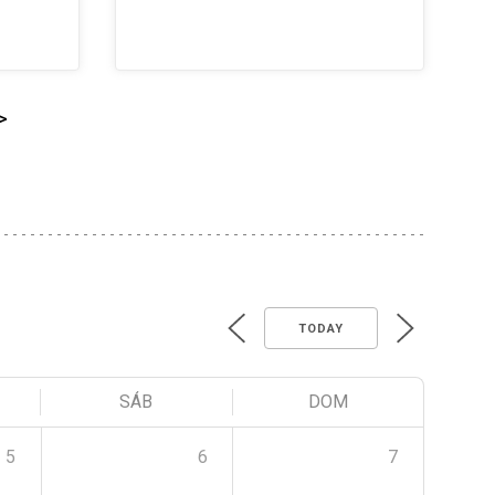
>
TODAY
SÁB
DOM
5
6
7