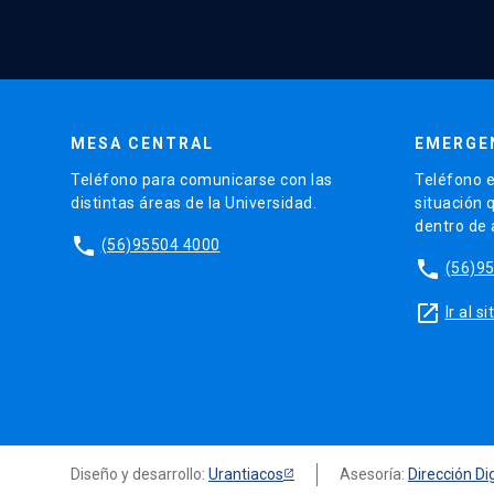
MESA CENTRAL
EMERGE
Teléfono para comunicarse con las
Teléfono e
distintas áreas de la Universidad.
situación 
dentro de
phone
(56)95504 4000
phone
(56)9
launch
Ir al 
Diseño y desarrollo:
Urantiacos
Asesoría:
Dirección Dig