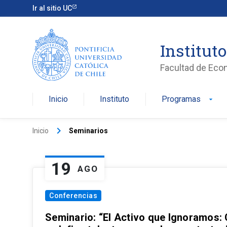
Ir al sitio UC
Institut
Facultad de Eco
Inicio
Instituto
Programas
arrow_drop_down
keyboard_arrow_right
Inicio
Seminarios
19
AGO
Conferencias
Seminario: “El Activo que Ignoramos: