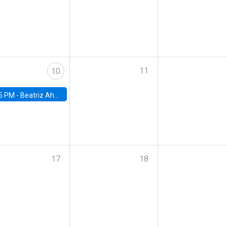
11
10
5 PM -
Beatriz Ahumada, PhD candidate, Universidad de Pittsburgh
17
18