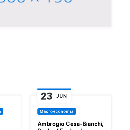
23
JUN
a
Macroeconomía
Ambrogio Cesa-Bianchi,