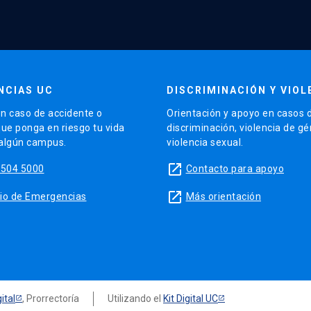
NCIAS UC
DISCRIMINACIÓN Y VIOL
n caso de accidente o
Orientación y apoyo en casos 
que ponga en riesgo tu vida
discriminación, violencia de g
 algún campus.
violencia sexual.
launch
5504 5000
Contacto para apoyo
launch
sitio de Emergencias
Más orientación
ital
, Prorrectoría
Utilizando el
Kit Digital UC