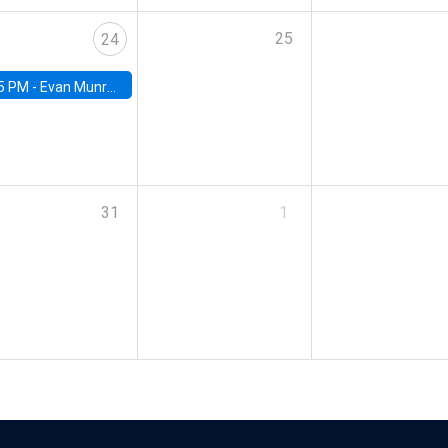
25
24
5 PM -
Evan Munro, Neyman Visiting Assistant Professor in the Department of Statistics at UC Berkeley
31
1