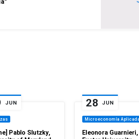
ia”
9
28
JUN
JUN
nzas
Microeconomía Aplicad
ne] Pablo Slutzky,
Eleonora Guarnieri,