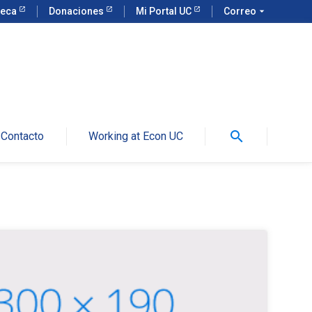
teca
Donaciones
Mi Portal UC
Correo
arrow_drop_down
search
Contacto
Working at Econ UC