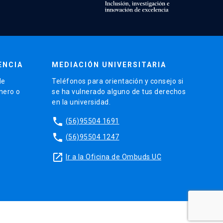
ENCIA
MEDIACIÓN UNIVERSITARIA
de
Teléfonos para orientación y consejo si
énero o
se ha vulnerado alguno de tus derechos
en la universidad.
phone
(56)95504 1691
phone
(56)95504 1247
launch
Ir a la Oficina de Ombuds UC