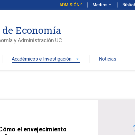
ADMISIÓN
Medios
arrow_drop_down
Biblio
o de Economía
nomía y Administración UC
Académicos e Investigación
Noticias
arrow_drop_down
 Cómo el envejecimiento