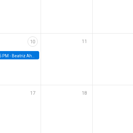
11
10
5 PM -
Beatriz Ahumada, PhD candidate, Universidad de Pittsburgh
17
18