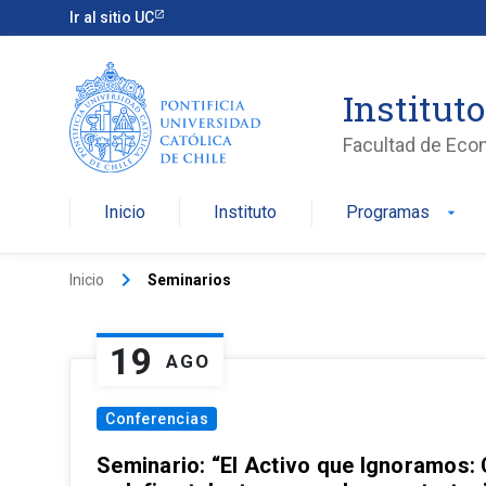
Ir al sitio UC
Institut
Facultad de Eco
Inicio
Instituto
Programas
arrow_drop_down
keyboard_arrow_right
Inicio
Seminarios
19
AGO
Conferencias
Seminario: “El Activo que Ignoramos: