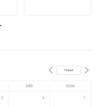
>
TODAY
SÁB
DOM
5
6
7