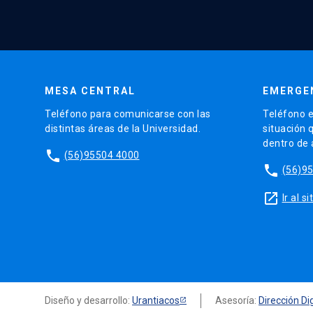
MESA CENTRAL
EMERGE
Teléfono para comunicarse con las
Teléfono e
distintas áreas de la Universidad.
situación 
dentro de
phone
(56)95504 4000
phone
(56)9
launch
Ir al 
Diseño y desarrollo:
Urantiacos
Asesoría:
Dirección Dig