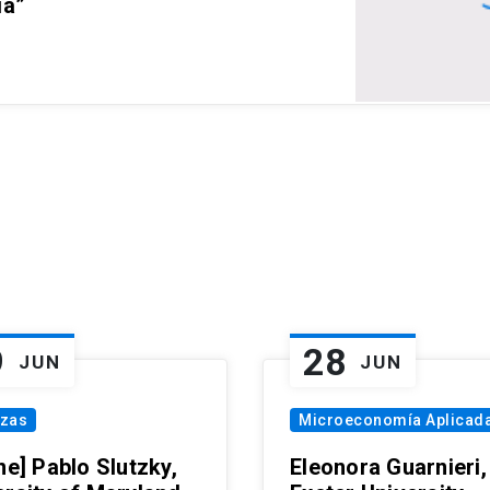
ia”
9
28
JUN
JUN
nzas
Microeconomía Aplicad
ne] Pablo Slutzky,
Eleonora Guarnieri,