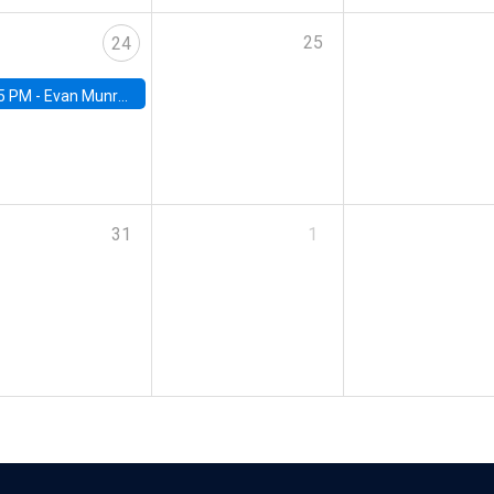
25
24
5 PM -
Evan Munro, Neyman Visiting Assistant Professor in the Department of Statistics at UC Berkeley
31
1