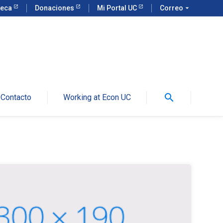
teca
Donaciones
Mi Portal UC
Correo
arrow_drop_down
search
Contacto
Working at Econ UC