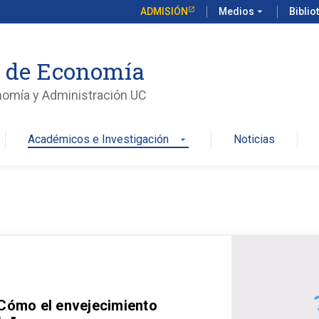
ADMISIÓN
Medios
arrow_drop_down
Biblio
o de Economía
nomía y Administración UC
Académicos e Investigación
Noticias
arrow_drop_down
 Cómo el envejecimiento