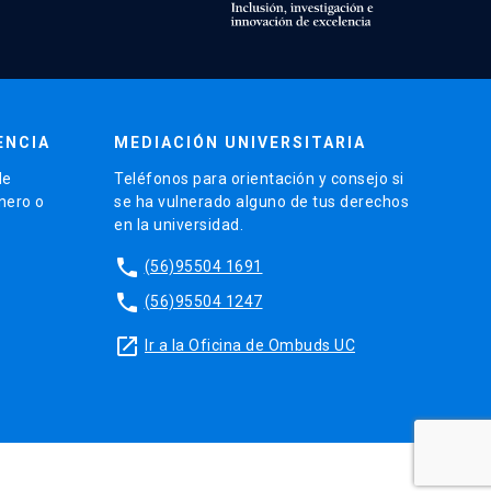
ENCIA
MEDIACIÓN UNIVERSITARIA
de
Teléfonos para orientación y consejo si
énero o
se ha vulnerado alguno de tus derechos
en la universidad.
phone
(56)95504 1691
phone
(56)95504 1247
launch
Ir a la Oficina de Ombuds UC