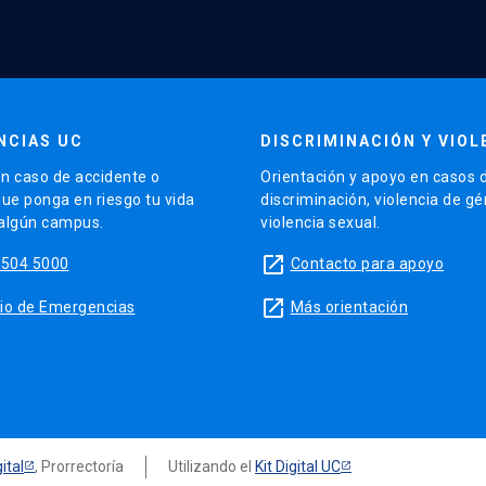
NCIAS UC
DISCRIMINACIÓN Y VIOL
n caso de accidente o
Orientación y apoyo en casos 
que ponga en riesgo tu vida
discriminación, violencia de g
 algún campus.
violencia sexual.
launch
5504 5000
Contacto para apoyo
launch
sitio de Emergencias
Más orientación
ital
, Prorrectoría
Utilizando el
Kit Digital UC