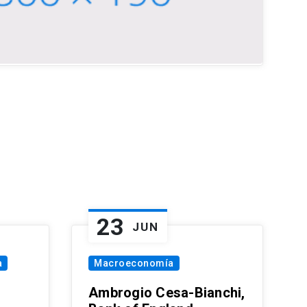
23
JUN
a
Macroeconomía
Ambrogio Cesa-Bianchi,