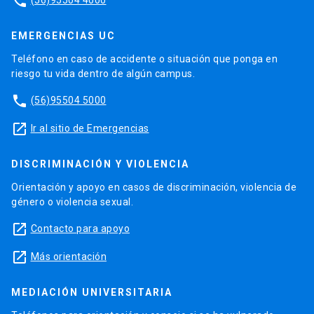
phone
EMERGENCIAS UC
Teléfono en caso de accidente o situación que ponga en
riesgo tu vida dentro de algún campus.
phone
(56)95504 5000
launch
Ir al sitio de Emergencias
DISCRIMINACIÓN Y VIOLENCIA
Orientación y apoyo en casos de discriminación, violencia de
género o violencia sexual.
launch
Contacto para apoyo
launch
Más orientación
MEDIACIÓN UNIVERSITARIA