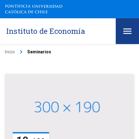
Instituto de Economía
keyboard_arrow_right
Inicio
Seminarios