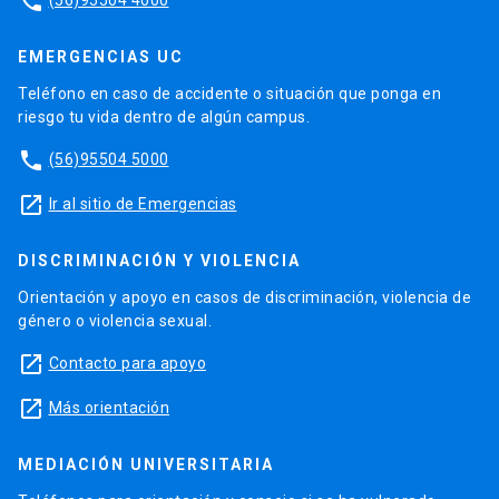
phone
EMERGENCIAS UC
Teléfono en caso de accidente o situación que ponga en
riesgo tu vida dentro de algún campus.
phone
(56)95504 5000
launch
Ir al sitio de Emergencias
DISCRIMINACIÓN Y VIOLENCIA
Orientación y apoyo en casos de discriminación, violencia de
género o violencia sexual.
launch
Contacto para apoyo
launch
Más orientación
MEDIACIÓN UNIVERSITARIA