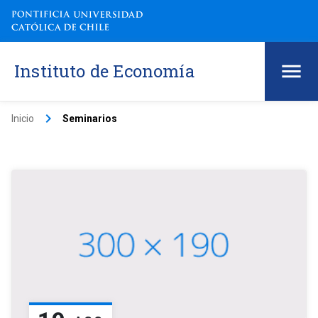
Instituto de Economía
keyboard_arrow_right
Inicio
Seminarios