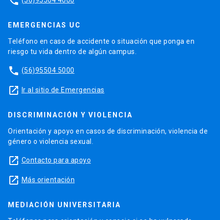
phone
EMERGENCIAS UC
Teléfono en caso de accidente o situación que ponga en
riesgo tu vida dentro de algún campus.
phone
(56)95504 5000
launch
Ir al sitio de Emergencias
DISCRIMINACIÓN Y VIOLENCIA
Orientación y apoyo en casos de discriminación, violencia de
género o violencia sexual.
launch
Contacto para apoyo
launch
Más orientación
MEDIACIÓN UNIVERSITARIA