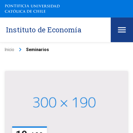
Instituto de Economía
keyboard_arrow_right
Inicio
Seminarios