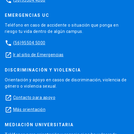
phone
EMERGENCIAS UC
Teléfono en caso de accidente o situación que ponga en
riesgo tu vida dentro de algún campus.
phone
(56)95504 5000
launch
Ir al sitio de Emergencias
DISCRIMINACIÓN Y VIOLENCIA
Orientación y apoyo en casos de discriminación, violencia de
género o violencia sexual.
launch
Contacto para apoyo
launch
Más orientación
MEDIACIÓN UNIVERSITARIA