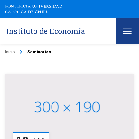
Instituto de Economía
keyboard_arrow_right
Inicio
Seminarios