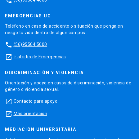
phone
EMERGENCIAS UC
Teléfono en caso de accidente o situación que ponga en
riesgo tu vida dentro de algún campus.
phone
(56)95504 5000
launch
Ir al sitio de Emergencias
DISCRIMINACIÓN Y VIOLENCIA
Orientación y apoyo en casos de discriminación, violencia de
género o violencia sexual.
launch
Contacto para apoyo
launch
Más orientación
MEDIACIÓN UNIVERSITARIA