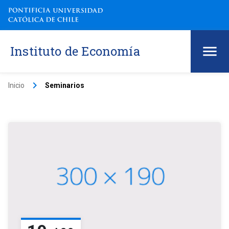
Instituto de Economía
keyboard_arrow_right
Inicio
Seminarios