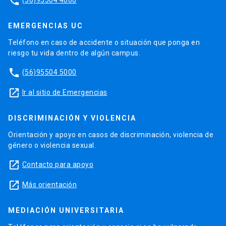
phone
EMERGENCIAS UC
Teléfono en caso de accidente o situación que ponga en
riesgo tu vida dentro de algún campus.
phone
(56)95504 5000
launch
Ir al sitio de Emergencias
DISCRIMINACIÓN Y VIOLENCIA
Orientación y apoyo en casos de discriminación, violencia de
género o violencia sexual.
launch
Contacto para apoyo
launch
Más orientación
MEDIACIÓN UNIVERSITARIA