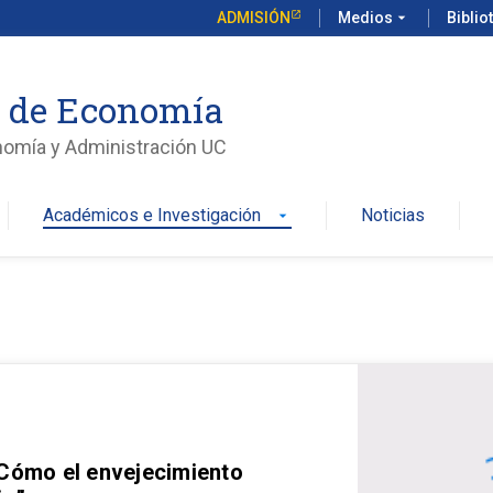
ADMISIÓN
Medios
arrow_drop_down
Biblio
o de Economía
nomía y Administración UC
Académicos e Investigación
Noticias
arrow_drop_down
 Cómo el envejecimiento