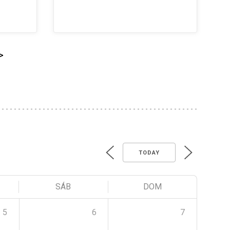
>
TODAY
SÁB
DOM
5
6
7