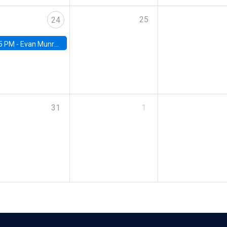
25
24
5 PM -
Evan Munro, Neyman Visiting Assistant Professor in the Department of Statistics at UC Berkeley
31
1