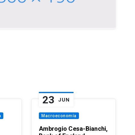
23
JUN
a
Macroeconomía
Ambrogio Cesa-Bianchi,