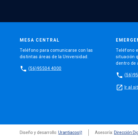
MESA CENTRAL
EMERGE
Teléfono para comunicarse con las
Teléfono e
distintas áreas de la Universidad.
situación 
dentro de
phone
(56)95504 4000
phone
(56)9
launch
Ir al 
Diseño y desarrollo:
Urantiacos
Asesoría:
Dirección Dig