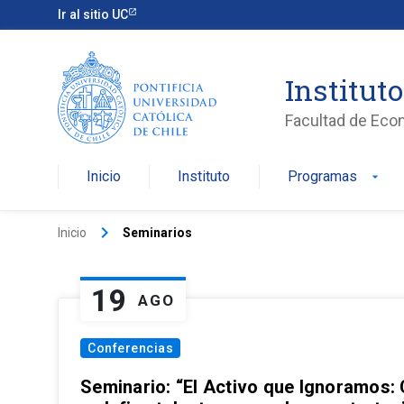
Ir al sitio UC
Institut
Facultad de Eco
Inicio
Instituto
Programas
arrow_drop_down
keyboard_arrow_right
Inicio
Seminarios
19
AGO
Conferencias
Seminario: “El Activo que Ignoramos: