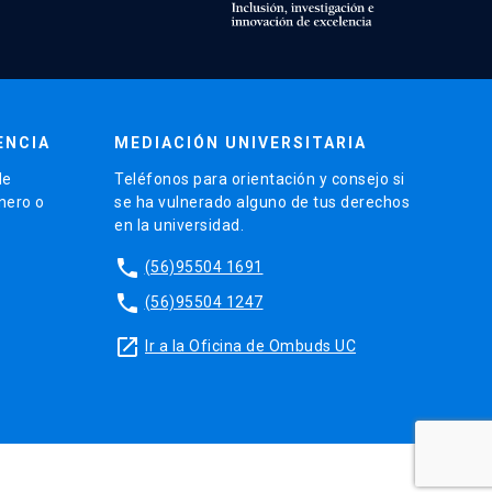
ENCIA
MEDIACIÓN UNIVERSITARIA
de
Teléfonos para orientación y consejo si
énero o
se ha vulnerado alguno de tus derechos
en la universidad.
phone
(56)95504 1691
phone
(56)95504 1247
launch
Ir a la Oficina de Ombuds UC