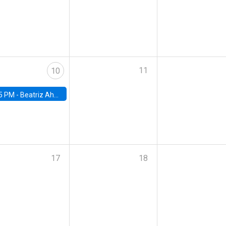
11
10
5 PM -
Beatriz Ahumada, PhD candidate, Universidad de Pittsburgh
17
18