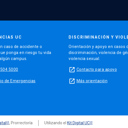
NCIAS UC
DISCRIMINACIÓN Y VIOL
n caso de accidente o
Orientación y apoyo en casos 
que ponga en riesgo tu vida
discriminación, violencia de g
 algún campus.
violencia sexual.
launch
5504 5000
Contacto para apoyo
launch
sitio de Emergencias
Más orientación
ital
, Prorrectoría
Utilizando el
Kit Digital UC