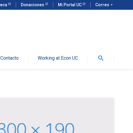
teca
Donaciones
Mi Portal UC
Correo
arrow_drop_down
search
Contacto
Working at Econ UC