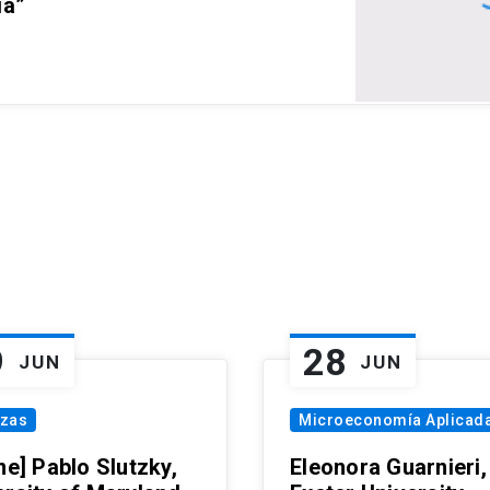
ia”
9
28
JUN
JUN
nzas
Microeconomía Aplicad
ne] Pablo Slutzky,
Eleonora Guarnieri,