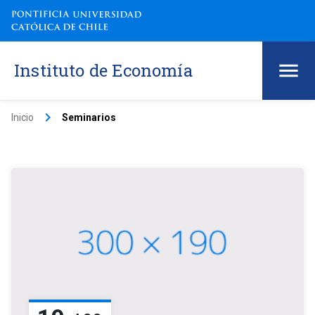
Instituto de Economía
keyboard_arrow_right
Inicio
Seminarios