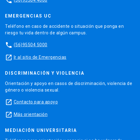
phone
EMERGENCIAS UC
Teléfono en caso de accidente o situación que ponga en
riesgo tu vida dentro de algún campus.
phone
(56)95504 5000
launch
Ir al sitio de Emergencias
DISCRIMINACIÓN Y VIOLENCIA
Orientación y apoyo en casos de discriminación, violencia de
género o violencia sexual.
launch
Contacto para apoyo
launch
Más orientación
MEDIACIÓN UNIVERSITARIA