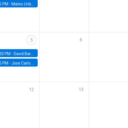
5 PM -
Mateo Uribe-Castro, Universidad de los Andes (Colombia)
6
5
20 PM -
David Bardey, Universidad de los Andes - CEDE
5 PM -
Jose Carlo Bermudez, UC (ME) & World Bank
12
13