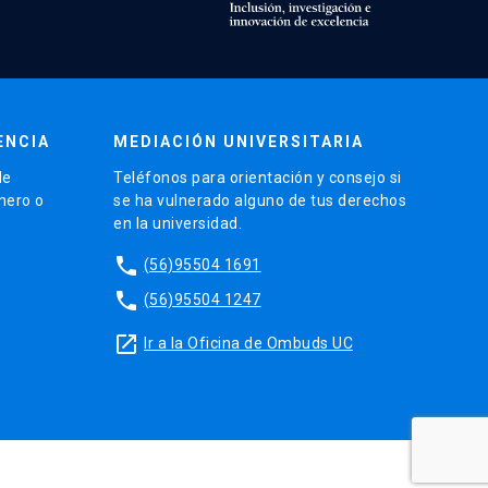
ENCIA
MEDIACIÓN UNIVERSITARIA
de
Teléfonos para orientación y consejo si
énero o
se ha vulnerado alguno de tus derechos
en la universidad.
phone
(56)95504 1691
phone
(56)95504 1247
launch
Ir a la Oficina de Ombuds UC