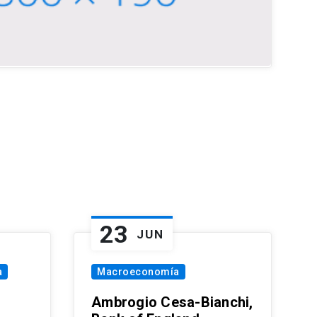
23
JUN
a
Macroeconomía
Ambrogio Cesa-Bianchi,