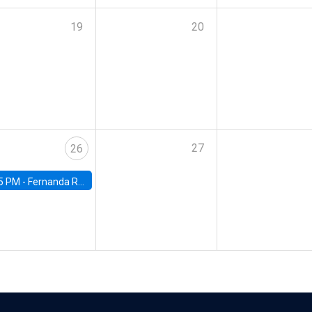
19
20
27
26
5 PM -
Fernanda Rojas Ampuero, University of Wisconsin-Madison