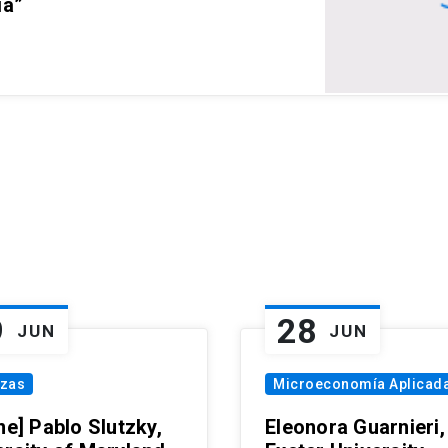
ia”
9
28
JUN
JUN
nzas
Microeconomía Aplicad
ne] Pablo Slutzky,
Eleonora Guarnieri,