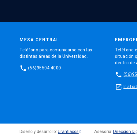
MESA CENTRAL
EMERGE
Teléfono para comunicarse con las
Teléfono e
distintas áreas de la Universidad.
situación 
dentro de
phone
(56)95504 4000
phone
(56)9
launch
Ir al 
Diseño y desarrollo:
Urantiacos
Asesoría:
Dirección Dig