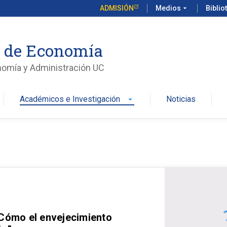
ADMISIÓN
Medios
arrow_drop_down
Biblio
o de Economía
nomía y Administración UC
Académicos e Investigación
Noticias
arrow_drop_down
 Cómo el envejecimiento