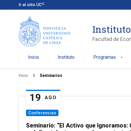
Ir al sitio UC
Institut
Facultad de Eco
Inicio
Instituto
Programas
arrow_drop_down
keyboard_arrow_right
Inicio
Seminarios
19
AGO
Conferencias
Seminario: “El Activo que Ignoramos: