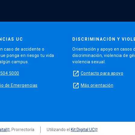
NCIAS UC
DISCRIMINACIÓN Y VIOL
n caso de accidente o
Orientación y apoyo en casos 
que ponga en riesgo tu vida
discriminación, violencia de g
 algún campus.
violencia sexual.
launch
5504 5000
Contacto para apoyo
launch
sitio de Emergencias
Más orientación
ital
, Prorrectoría
Utilizando el
Kit Digital UC