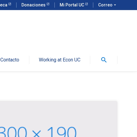
teca
Donaciones
Mi Portal UC
Correo
arrow_drop_down
search
Contacto
Working at Econ UC