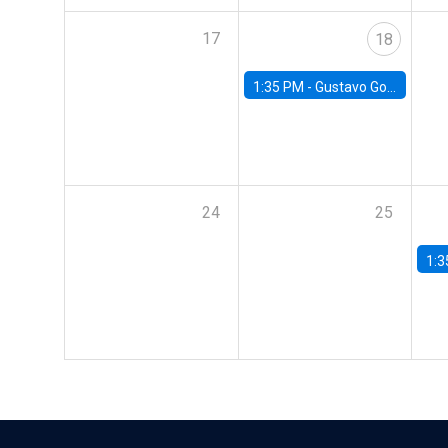
17
18
1:35 PM -
Gustavo González, Banco Central de Chile
24
25
1:3