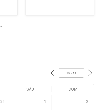
>
TODAY
SÁB
DOM
31
1
2