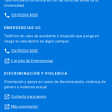
Teléfono para comunicarse con las distintas áreas de la
Universidad.
phone
(56)95504 4000
EMERGENCIAS UC
Teléfono en caso de accidente o situación que ponga en
riesgo tu vida dentro de algún campus.
phone
(56)95504 5000
launch
Ir al sitio de Emergencias
DISCRIMINACIÓN Y VIOLENCIA
Orientación y apoyo en casos de discriminación, violencia de
género o violencia sexual.
launch
Contacto para apoyo
launch
Más orientación