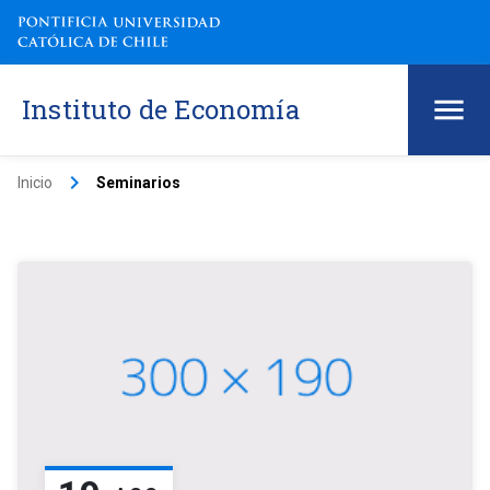
Instituto de Economía
keyboard_arrow_right
Inicio
Seminarios