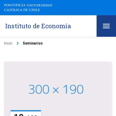
Instituto de Economía
keyboard_arrow_right
Inicio
Seminarios