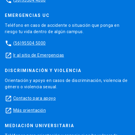
phone
EMERGENCIAS UC
Teléfono en caso de accidente o situación que ponga en
riesgo tu vida dentro de algún campus.
phone
(56)95504 5000
launch
Ir al sitio de Emergencias
DISCRIMINACIÓN Y VIOLENCIA
Orientación y apoyo en casos de discriminación, violencia de
género o violencia sexual.
launch
Contacto para apoyo
launch
Más orientación
MEDIACIÓN UNIVERSITARIA