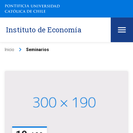
Instituto de Economía
keyboard_arrow_right
Inicio
Seminarios