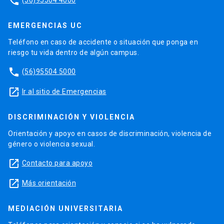
phone
EMERGENCIAS UC
Teléfono en caso de accidente o situación que ponga en
riesgo tu vida dentro de algún campus.
phone
(56)95504 5000
launch
Ir al sitio de Emergencias
DISCRIMINACIÓN Y VIOLENCIA
Orientación y apoyo en casos de discriminación, violencia de
género o violencia sexual.
launch
Contacto para apoyo
launch
Más orientación
MEDIACIÓN UNIVERSITARIA