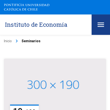
Instituto de Economía
keyboard_arrow_right
Inicio
Seminarios