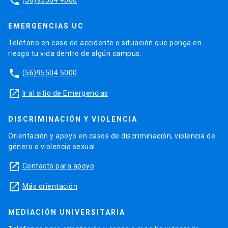
phone
EMERGENCIAS UC
Teléfono en caso de accidente o situación que ponga en
riesgo tu vida dentro de algún campus.
phone
(56)95504 5000
launch
Ir al sitio de Emergencias
DISCRIMINACIÓN Y VIOLENCIA
Orientación y apoyo en casos de discriminación, violencia de
género o violencia sexual.
launch
Contacto para apoyo
launch
Más orientación
MEDIACIÓN UNIVERSITARIA