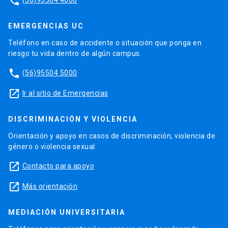
phone
EMERGENCIAS UC
Teléfono en caso de accidente o situación que ponga en
riesgo tu vida dentro de algún campus.
phone
(56)95504 5000
launch
Ir al sitio de Emergencias
DISCRIMINACIÓN Y VIOLENCIA
Orientación y apoyo en casos de discriminación, violencia de
género o violencia sexual.
launch
Contacto para apoyo
launch
Más orientación
MEDIACIÓN UNIVERSITARIA