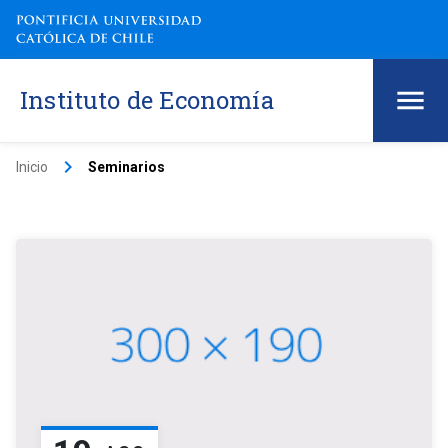
Instituto de Economía
keyboard_arrow_right
Inicio
Seminarios