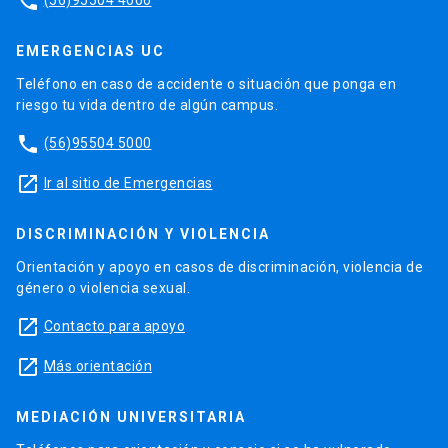
phone
EMERGENCIAS UC
Teléfono en caso de accidente o situación que ponga en
riesgo tu vida dentro de algún campus.
phone
(56)95504 5000
launch
Ir al sitio de Emergencias
DISCRIMINACIÓN Y VIOLENCIA
Orientación y apoyo en casos de discriminación, violencia de
género o violencia sexual.
launch
Contacto para apoyo
launch
Más orientación
MEDIACIÓN UNIVERSITARIA