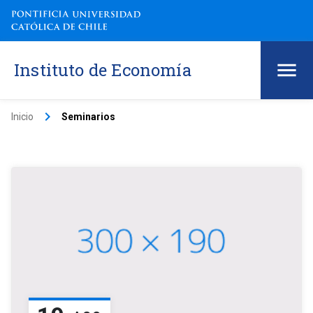
Instituto de Economía
keyboard_arrow_right
Inicio
Seminarios