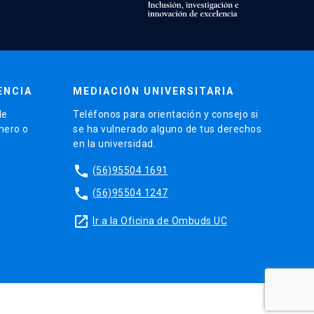
ENCIA
MEDIACIÓN UNIVERSITARIA
de
Teléfonos para orientación y consejo si
énero o
se ha vulnerado alguno de tus derechos
en la universidad.
phone
(56)95504 1691
phone
(56)95504 1247
launch
Ir a la Oficina de Ombuds UC