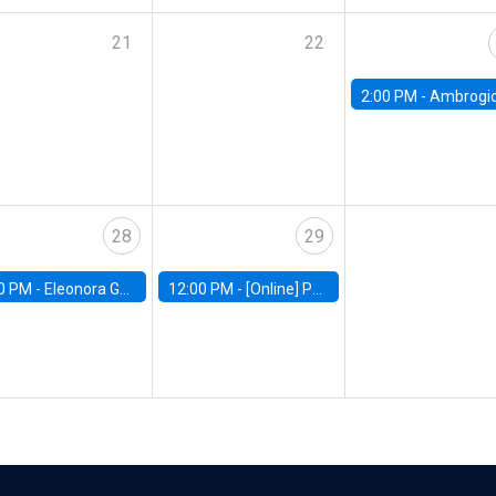
21
22
2:00 PM -
Ambrogio Cesa-Bianchi, Bank of Eng
28
29
0 PM -
Eleonora Guarnieri, Exeter University
12:00 PM -
[Online] Pablo Slutzky, University of Maryland