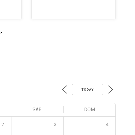
>
TODAY
SÁB
DOM
2
3
4