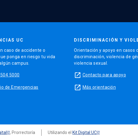
NCIAS UC
DISCRIMINACIÓN Y VIOL
n caso de accidente o
Orientación y apoyo en casos 
que ponga en riesgo tu vida
discriminación, violencia de g
 algún campus.
violencia sexual.
launch
5504 5000
Contacto para apoyo
launch
sitio de Emergencias
Más orientación
ital
, Prorrectoría
Utilizando el
Kit Digital UC