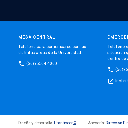
MESA CENTRAL
EMERGE
Teléfono para comunicarse con las
Teléfono e
distintas áreas de la Universidad.
situación 
dentro de
phone
(56)95504 4000
phone
(56)9
launch
Ir al 
Diseño y desarrollo:
Urantiacos
Asesoría:
Dirección Dig