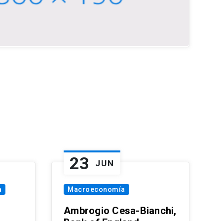
23
JUN
a
Macroeconomía
Ambrogio Cesa-Bianchi,