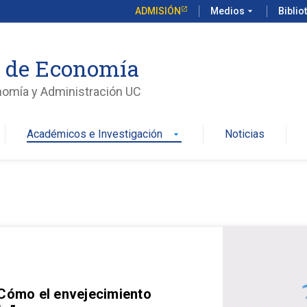
ADMISIÓN
Medios
arrow_drop_down
Biblio
o de Economía
nomía y Administración UC
Académicos e Investigación
Noticias
arrow_drop_down
 Cómo el envejecimiento