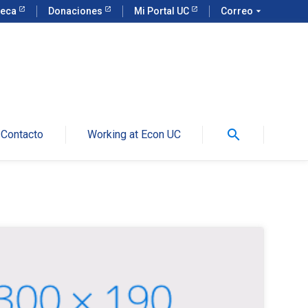
teca
Donaciones
Mi Portal UC
Correo
arrow_drop_down
search
Contacto
Working at Econ UC