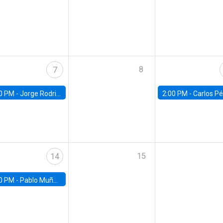
8
7
0 PM -
Jorge Rodriguez, Universidad de Los Andes
2:00 PM -
Carlos Pérez, Universidad Finis
15
14
0 PM -
Pablo Muñoz, Universidad de Chile