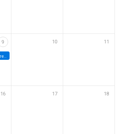
10
11
9
 Terrae
16
17
18