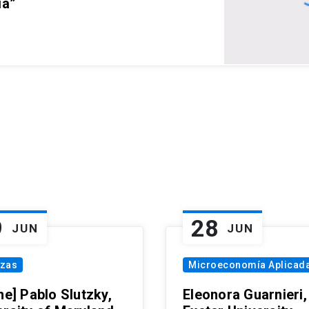
ia”
9
28
JUN
JUN
nzas
Microeconomía Aplicad
ne] Pablo Slutzky,
Eleonora Guarnieri,