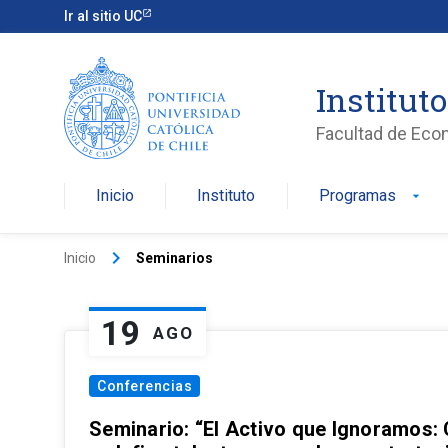
Ir al sitio UC
Institut
Facultad de Eco
Inicio
Instituto
Programas
arrow_drop_down
keyboard_arrow_right
Inicio
Seminarios
19
AGO
Conferencias
Seminario: “El Activo que Ignoramos: