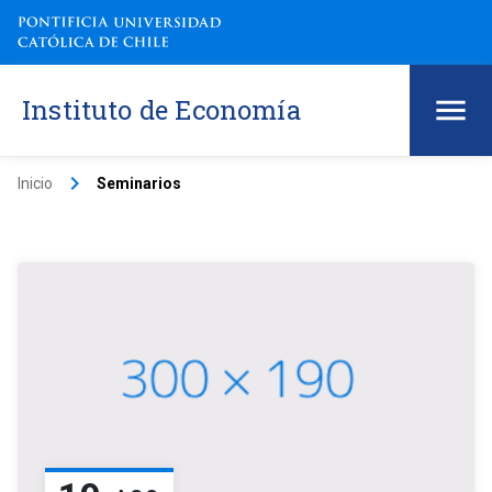
Instituto de Economía
keyboard_arrow_right
Inicio
Seminarios