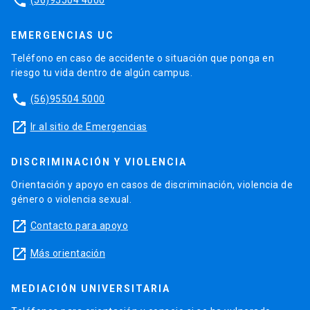
phone
EMERGENCIAS UC
Teléfono en caso de accidente o situación que ponga en
riesgo tu vida dentro de algún campus.
phone
(56)95504 5000
launch
Ir al sitio de Emergencias
DISCRIMINACIÓN Y VIOLENCIA
Orientación y apoyo en casos de discriminación, violencia de
género o violencia sexual.
launch
Contacto para apoyo
launch
Más orientación
MEDIACIÓN UNIVERSITARIA