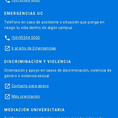
phone
EMERGENCIAS UC
Teléfono en caso de accidente o situación que ponga en
riesgo tu vida dentro de algún campus.
phone
(56)95504 5000
launch
Ir al sitio de Emergencias
DISCRIMINACIÓN Y VIOLENCIA
Orientación y apoyo en casos de discriminación, violencia de
género o violencia sexual.
launch
Contacto para apoyo
launch
Más orientación
MEDIACIÓN UNIVERSITARIA