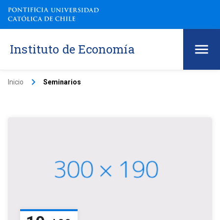
Instituto de Economía
keyboard_arrow_right
Inicio
Seminarios