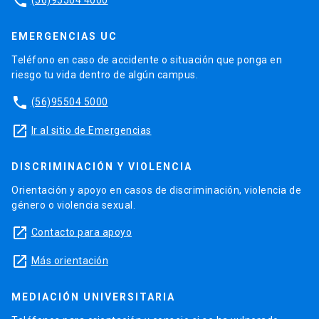
phone
EMERGENCIAS UC
Teléfono en caso de accidente o situación que ponga en
riesgo tu vida dentro de algún campus.
phone
(56)95504 5000
launch
Ir al sitio de Emergencias
DISCRIMINACIÓN Y VIOLENCIA
Orientación y apoyo en casos de discriminación, violencia de
género o violencia sexual.
launch
Contacto para apoyo
launch
Más orientación
MEDIACIÓN UNIVERSITARIA