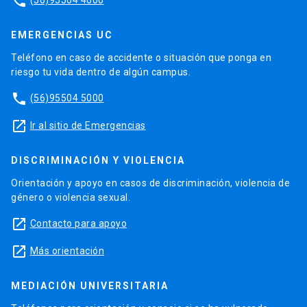
phone
EMERGENCIAS UC
Teléfono en caso de accidente o situación que ponga en
riesgo tu vida dentro de algún campus.
phone
(56)95504 5000
launch
Ir al sitio de Emergencias
DISCRIMINACIÓN Y VIOLENCIA
Orientación y apoyo en casos de discriminación, violencia de
género o violencia sexual.
launch
Contacto para apoyo
launch
Más orientación
MEDIACIÓN UNIVERSITARIA