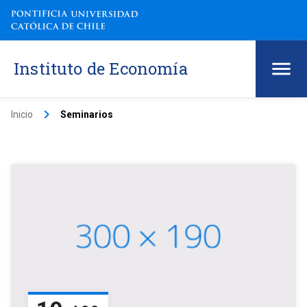
Instituto de Economía
keyboard_arrow_right
Inicio
Seminarios