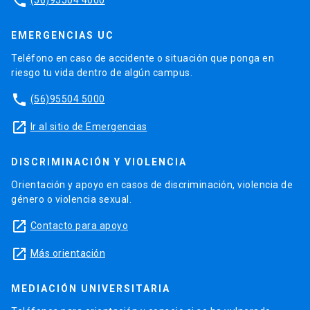
phone
EMERGENCIAS UC
Teléfono en caso de accidente o situación que ponga en
riesgo tu vida dentro de algún campus.
phone
(56)95504 5000
launch
Ir al sitio de Emergencias
DISCRIMINACIÓN Y VIOLENCIA
Orientación y apoyo en casos de discriminación, violencia de
género o violencia sexual.
launch
Contacto para apoyo
launch
Más orientación
MEDIACIÓN UNIVERSITARIA