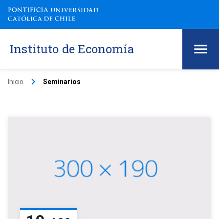
Instituto de Economía
keyboard_arrow_right
Inicio
Seminarios