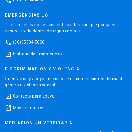
phone
EMERGENCIAS UC
Teléfono en caso de accidente o situación que ponga en
riesgo tu vida dentro de algún campus.
phone
(56)95504 5000
launch
Ir al sitio de Emergencias
DISCRIMINACIÓN Y VIOLENCIA
Orientación y apoyo en casos de discriminación, violencia de
género o violencia sexual.
launch
Contacto para apoyo
launch
Más orientación
MEDIACIÓN UNIVERSITARIA