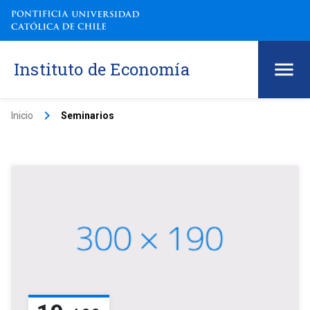
Instituto de Economía
keyboard_arrow_right
Inicio
Seminarios