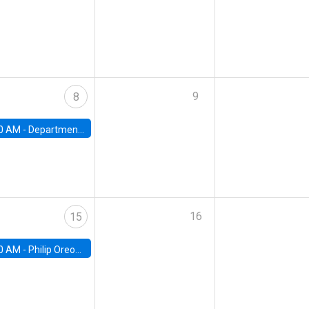
9
8
0 AM -
Department Seminar: James Robinson
16
15
0 AM -
Philip Oreopolous, University of Toronto