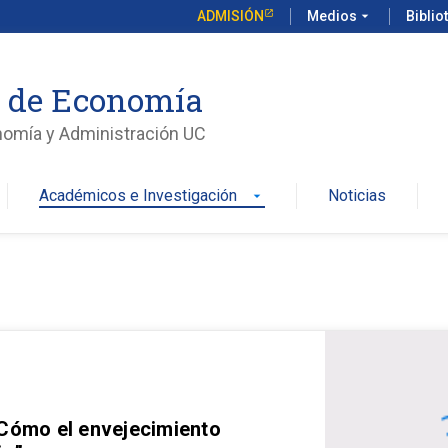
ADMISIÓN
Medios
arrow_drop_down
Biblio
o de Economía
nomía y Administración UC
Académicos e Investigación
Noticias
arrow_drop_down
 Cómo el envejecimiento