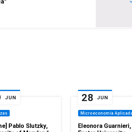
ia”
9
28
JUN
JUN
nzas
Microeconomía Aplicad
ne] Pablo Slutzky,
Eleonora Guarnieri,