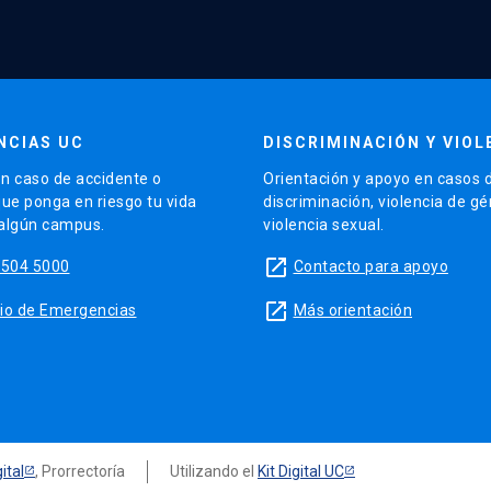
NCIAS UC
DISCRIMINACIÓN Y VIOL
n caso de accidente o
Orientación y apoyo en casos 
que ponga en riesgo tu vida
discriminación, violencia de g
 algún campus.
violencia sexual.
launch
5504 5000
Contacto para apoyo
launch
sitio de Emergencias
Más orientación
ital
, Prorrectoría
Utilizando el
Kit Digital UC