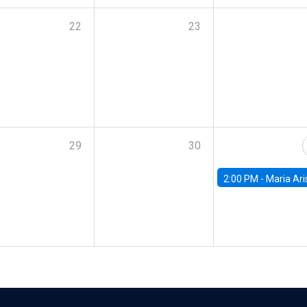
22
23
29
30
2:00 PM -
Maria Aristizabal-Ramirez, FED