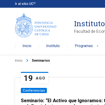
Ir al sitio UC
Institut
Facultad de Eco
Inicio
Instituto
Programas
arrow_drop_down
keyboard_arrow_right
Inicio
Seminarios
19
AGO
Conferencias
Seminario: “El Activo que Ignoramos: