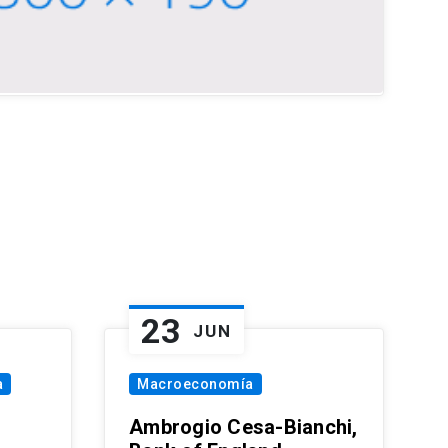
23
JUN
a
Macroeconomía
Ambrogio Cesa-Bianchi,