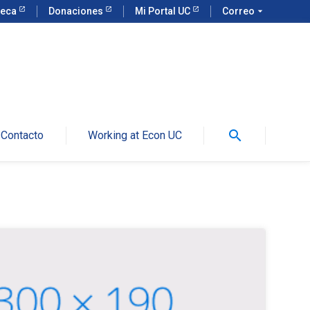
teca
Donaciones
Mi Portal UC
Correo
arrow_drop_down
search
Contacto
Working at Econ UC