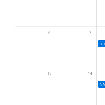
6
7
3:3
13
14
3:3