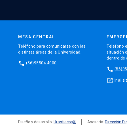
MESA CENTRAL
EMERGE
Teléfono para comunicarse con las
Teléfono e
distintas áreas de la Universidad.
situación 
dentro de
phone
(56)95504 4000
phone
(56)9
launch
Ir al 
Diseño y desarrollo:
Urantiacos
Asesoría:
Dirección Dig