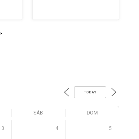
>
TODAY
SÁB
DOM
3
4
5