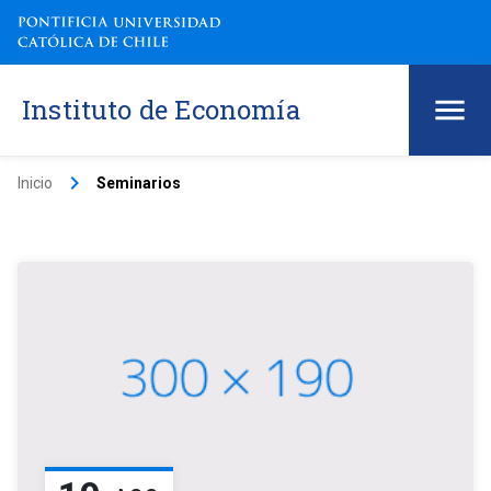
Instituto de Economía
keyboard_arrow_right
Inicio
Seminarios