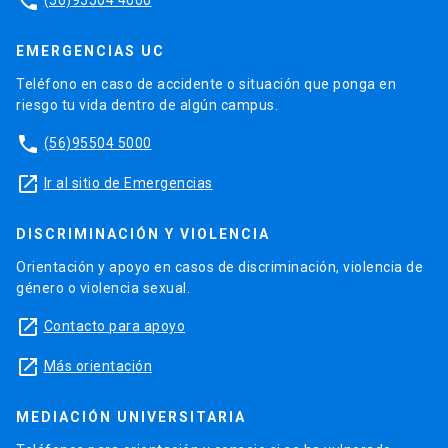
phone
EMERGENCIAS UC
Teléfono en caso de accidente o situación que ponga en
riesgo tu vida dentro de algún campus.
phone
(56)95504 5000
launch
Ir al sitio de Emergencias
DISCRIMINACIÓN Y VIOLENCIA
Orientación y apoyo en casos de discriminación, violencia de
género o violencia sexual.
launch
Contacto para apoyo
launch
Más orientación
MEDIACIÓN UNIVERSITARIA