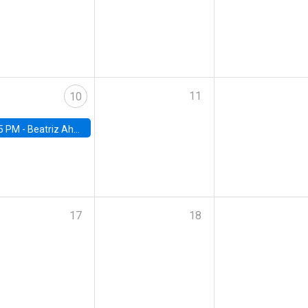
11
10
5 PM -
Beatriz Ahumada, PhD candidate, Universidad de Pittsburgh
17
18