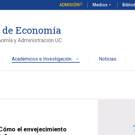
ADMISIÓN
Medios
arrow_drop_down
Biblio
o de Economía
nomía y Administración UC
Académicos e Investigación
Noticias
arrow_drop_down
 Cómo el envejecimiento