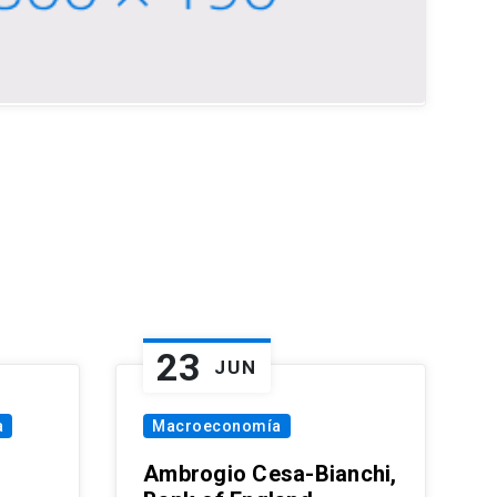
23
JUN
a
Macroeconomía
Ambrogio Cesa-Bianchi,