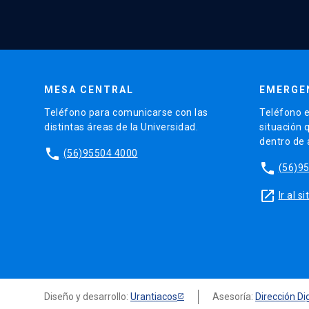
MESA CENTRAL
EMERGE
Teléfono para comunicarse con las
Teléfono e
distintas áreas de la Universidad.
situación 
dentro de
phone
(56)95504 4000
phone
(56)9
launch
Ir al 
Diseño y desarrollo:
Urantiacos
Asesoría:
Dirección Dig