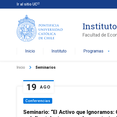
Ir al sitio UC
Institut
Facultad de Eco
Inicio
Instituto
Programas
arrow_drop_down
keyboard_arrow_right
Inicio
Seminarios
19
AGO
Conferencias
Seminario: “El Activo que Ignoramos: