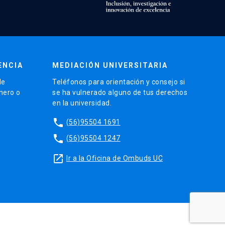
ENCIA
MEDIACIÓN UNIVERSITARIA
de
Teléfonos para orientación y consejo si
énero o
se ha vulnerado alguno de tus derechos
en la universidad.
phone
(56)95504 1691
phone
(56)95504 1247
launch
Ir a la Oficina de Ombuds UC