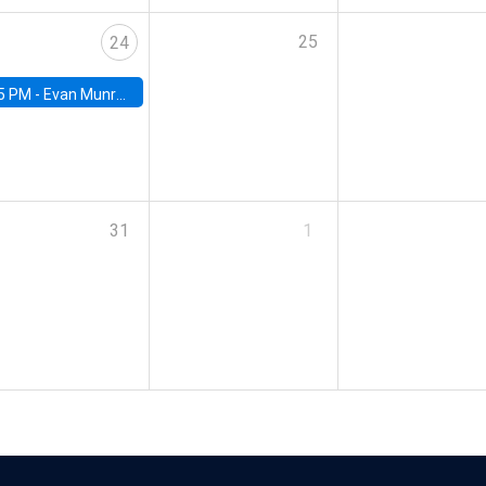
25
24
5 PM -
Evan Munro, Neyman Visiting Assistant Professor in the Department of Statistics at UC Berkeley
31
1