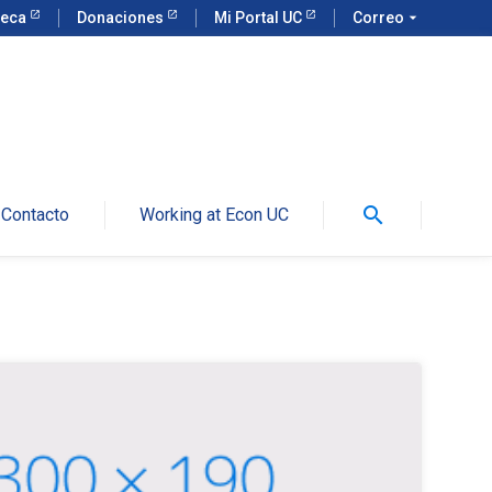
teca
Donaciones
Mi Portal UC
Correo
arrow_drop_down
search
Contacto
Working at Econ UC