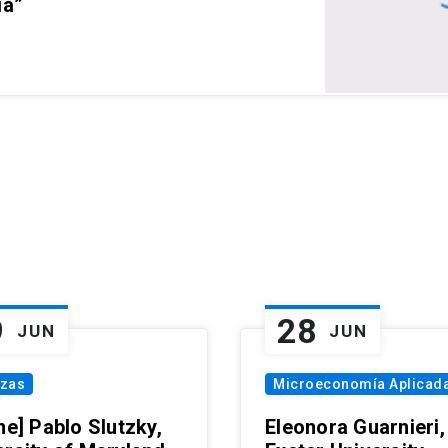
ia”
9
28
JUN
JUN
nzas
Microeconomía Aplicad
ne] Pablo Slutzky,
Eleonora Guarnieri,