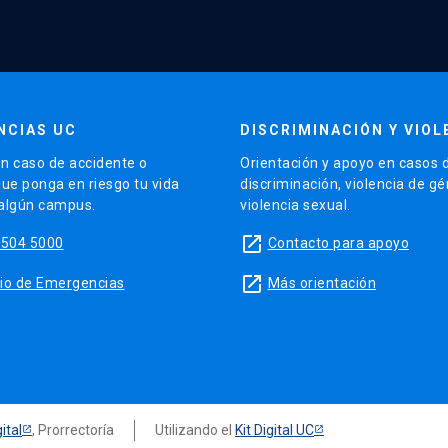
NCIAS UC
DISCRIMINACIÓN Y VIOL
n caso de accidente o
Orientación y apoyo en casos 
que ponga en riesgo tu vida
discriminación, violencia de g
 algún campus.
violencia sexual.
launch
5504 5000
Contacto para apoyo
launch
sitio de Emergencias
Más orientación
ital
, Prorrectoría
Utilizando el
Kit Digital UC