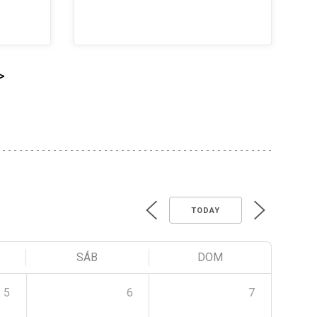
>
TODAY
SÁB
DOM
5
6
7